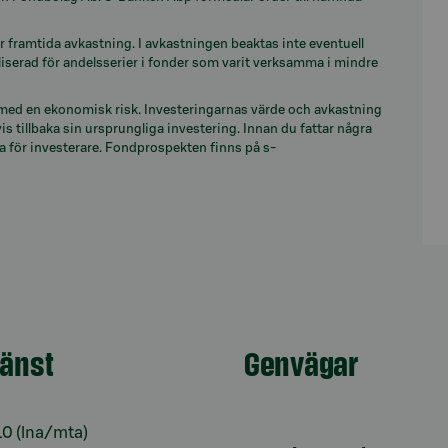
ör framtida avkastning. I avkastningen beaktas inte eventuell
iserad för andelsserier i fonder som varit verksamma i mindre
 med en ekonomisk risk. Investeringarnas värde och avkastning
is tillbaka sin ursprungliga investering. Innan du fattar några
a för investerare. Fondprospekten finns på s-
jänst
Genvägar
10
(lna/mta)