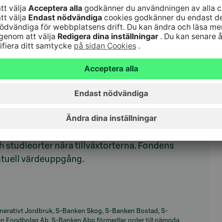
ostad –
kelt i
vesterar främst i små hyresbostäder på
ch studieorter nära tillväxtorterna. Fondens
entuell värdeuppgång.
erativt Jordbruk, S-Banken Skog, S-Banken Bostad, S-
n Fondbolag Ab. S-Banken Abp förmedlar order till nämnda