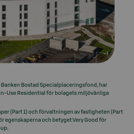
 S-Banken Bostad Specialplaceringsfond, har
In-Use Residential för bolagets miljövänliga
er (Part 1) och förvaltningen av fastigheten (Part
 för egenskaperna och betyget Very Good för
oup.