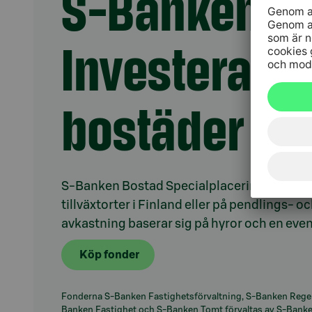
S-Banken B
Investera en
bostäder
S-Banken Bostad Specialplaceringsfond in
tillväxtorter i Finland eller på pendlings- o
avkastning baserar sig på hyror och en ev
Köp fonder
Fonderna S-Banken Fastighetsförvaltning, S-Banken Regen
Banken Fastighet och S-Banken Tomt förvaltas av S-Banke