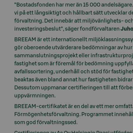
”Bostadsfonden har mer än 15 000 andelsägare. 
vi på ett långsiktigt och hållbart sätt utvecklar 
förvaltning. Det innebär att miljövänlighets- oc
investeringsbeslut”, säger fondförvaltaren
Juho
BREEAM är ett internationellt miljöklassningss
gör oberoende utvärderare bedömningar av hur 
sammanslutningsprojekt eller infrastrukturprojek
fastighet som är föremål för bedömning uppfylla 
avfallssortering, underhåll och stöd för fastigh
beaktas även bland annat hur fastigheten bidrar 
Dessutom uppmanar certifieringen till att förbe
uppvärmningen.
BREEAM-certifikatet är en del av ett mer omfa
Förmögenhetsförvaltning. Programmet innehåller
som god förvaltningssed.