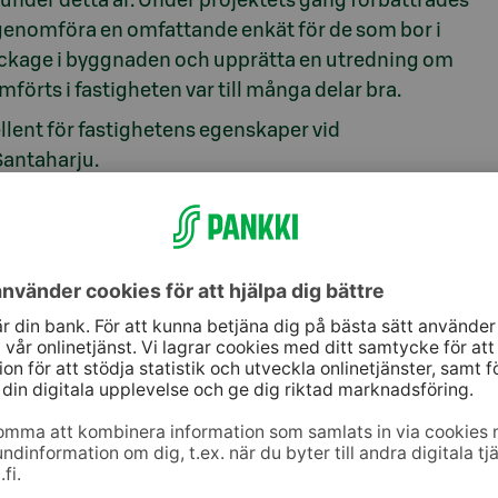
 under detta år. Under projektets gång förbättrades
genomföra en omfattande enkät för de som bor i
äckage i byggnaden och upprätta en utredning om
örts i fastigheten var till många delar bra.
ellent för fastighetens egenskaper vid
Santaharju.
 i hyresbostäder på tillväxtorter i Finland eller
rna. Fonden förvaltas av S-Banken Fondbolag Ab.
tad Specialplaceringsfond, 040 769 2252,