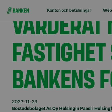
Gå direkt till innehållet
Förstasidan
Aktuellt
Värderat miljöcertifikat ti
VÄRDERAT M
Konton och betalningar
Webb
FASTIGHET 
BANKENS 
2022-11-23
Bostadsbolaget As Oy Helsingin Paasi i Helsingf