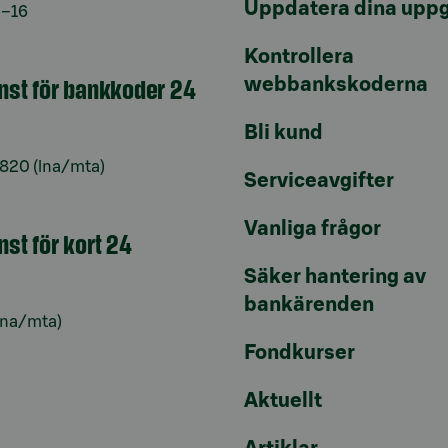
Uppdatera dina uppg
9–16
Kontrollera
änst för bankkoder 24
webbankskoderna
Bli kund
6820
(lna/mta)
Serviceavgifter
Vanliga frågor
nst för kort 24
Säker hantering av
bankärenden
lna/mta)
Fondkurser
Aktuellt