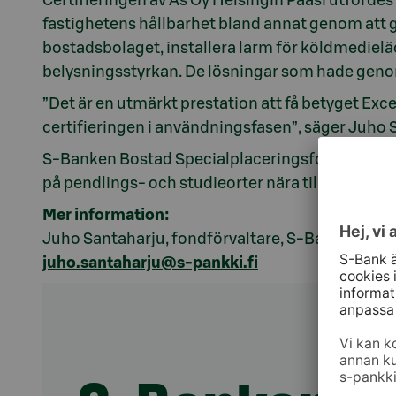
Certifieringen av As Oy Helsingin Paasi utfördes
fastighetens hållbarhet bland annat genom att 
bostadsbolaget, installera larm för köldmediel
belysningsstyrkan. De lösningar som hade genomf
”Det är en utmärkt prestation att få betyget Exc
certifieringen i användningsfasen”, säger Juho 
S-Banken Bostad Specialplaceringsfond investerar
på pendlings- och studieorter nära tillväxtorte
Mer information:
Juho Santaharju, fondförvaltare, S-Banken Bos
juho.santaharju@s-pankki.fi