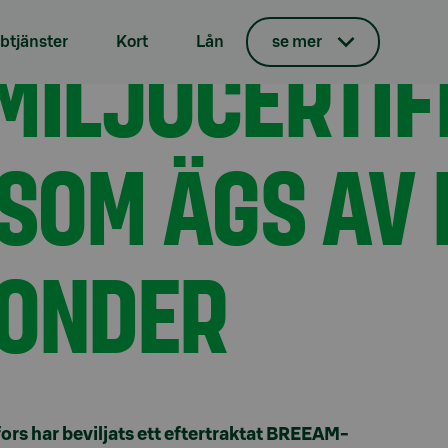
ll fastighet som ägs av en av S-Bankens fonder
ILJÖCERTIFI
tjänster
Kort
Lån
se mer
SOM ÄGS AV 
FONDER
ors har beviljats ett eftertraktat BREEAM-