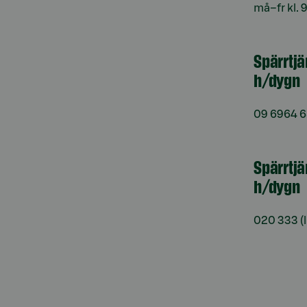
må–fr kl. 
Spärrtj
h/dygn
09 6964 
Spärrtjä
h/dygn
020 333
(