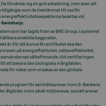
De förväntar sig en god avkastning, men även att
de tillgångar som de överlämnat till oss för
h energieffektivitetsaspekterna beaktas vid
 Santaharju
.
ystem som har tagits fram av BRE Group. I systemet
hållbara enskilda byggnader,
t är. För att kunna få certifikatet ska den
kraven på energieffektivitet, vatteneffektivitet,
etsanvändarnas välbefinnande. Vid certifieringen
till att bevara den biologiska mångfalden.
reda för risker som orsakas av den globala
ttande program för samhällsansvar inom S-Bankens
 åtgärder inom såväl miljöansvar, socialt ansvar