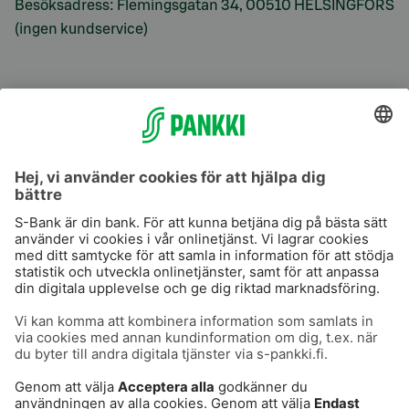
Besöksadress: Flemingsgatan 34, 00510 HELSINGFORS
(ingen kundservice)
S-Prime
S-Prime 2,0 %
Användarvillkor
Dataskydd