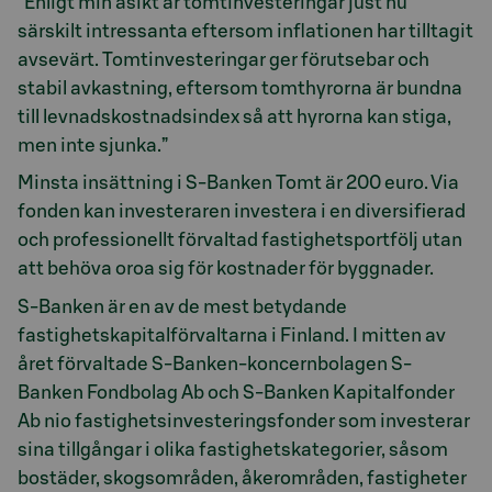
”Enligt min åsikt är tomtinvesteringar just nu
särskilt intressanta eftersom inflationen har tilltagit
avsevärt. Tomtinvesteringar ger förutsebar och
stabil avkastning, eftersom tomthyrorna är bundna
till levnadskostnadsindex så att hyrorna kan stiga,
men inte sjunka.”
Minsta insättning i S-Banken Tomt är 200 euro. Via
fonden kan investeraren investera i en diversifierad
och professionellt förvaltad fastighetsportfölj utan
att behöva oroa sig för kostnader för byggnader.
S-Banken är en av de mest betydande
fastighetskapitalförvaltarna i Finland. I mitten av
året förvaltade S-Banken-koncernbolagen S-
Banken Fondbolag Ab och S-Banken Kapitalfonder
Ab nio fastighetsinvesteringsfonder som investerar
sina tillgångar i olika fastighetskategorier, såsom
bostäder, skogsområden, åkerområden, fastigheter