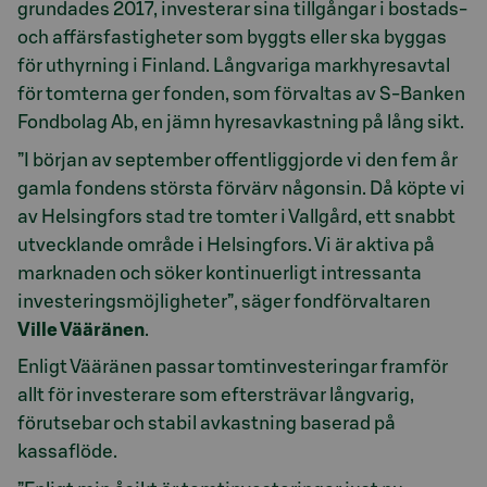
grundades 2017, investerar sina tillgångar i bostads-
och affärsfastigheter som byggts eller ska byggas
för uthyrning i Finland. Långvariga markhyresavtal
för tomterna ger fonden, som förvaltas av S-Banken
Fondbolag Ab, en jämn hyresavkastning på lång sikt.
”I början av september offentliggjorde vi den fem år
gamla fondens största förvärv någonsin. Då köpte vi
av Helsingfors stad tre tomter i Vallgård, ett snabbt
utvecklande område i Helsingfors. Vi är aktiva på
marknaden och söker kontinuerligt intressanta
investeringsmöjligheter”, säger fondförvaltaren
Ville Vääränen
.
Enligt Vääränen passar tomtinvesteringar framför
allt för investerare som eftersträvar långvarig,
förutsebar och stabil avkastning baserad på
kassaflöde.