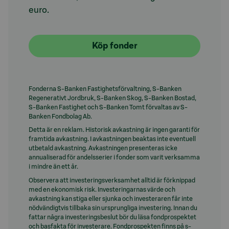
euro.
Köp fonder
Fonderna S-Banken Fastighetsförvaltning, S-Banken
Regenerativt Jordbruk, S-Banken Skog, S-Banken Bostad,
S-Banken Fastighet och S-Banken Tomt förvaltas av S-
Banken Fondbolag Ab.
Detta är en reklam. Historisk avkastning är ingen garanti för
framtida avkastning. I avkastningen beaktas inte eventuell
utbetald avkastning. Avkastningen presenteras icke
annualiserad för andelsserier i fonder som varit verksamma
i mindre än ett år.
Observera att investeringsverksamhet alltid är förknippad
med en ekonomisk risk. Investeringarnas värde och
avkastning kan stiga eller sjunka och investeraren får inte
nödvändigtvis tillbaka sin ursprungliga investering. Innan du
fattar några investeringsbeslut bör du läsa fondprospektet
och basfakta för investerare. Fondprospekten finns på s-