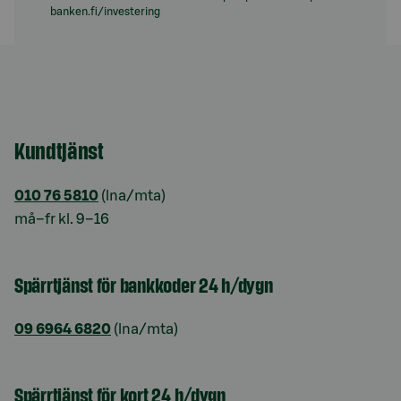
banken.fi/investering
Kundtjänst
010 76 5810
(lna/mta)
må–fr kl. 9–16
Spärrtjänst för bankkoder 24 h/dygn
09 6964 6820
(lna/mta)
Spärrtjänst för kort 24 h/dygn