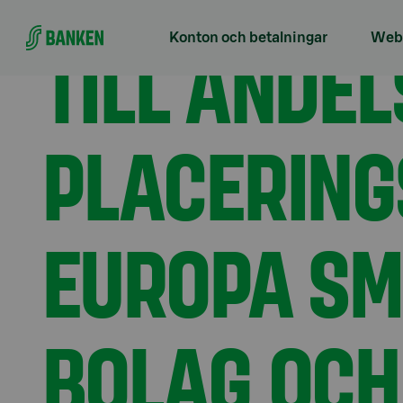
Gå direkt till innehållet
Förstasidan
Aktuellt
Till andelsägare i Placer
TILL ANDEL
Konton och betalningar
Webb
PLACERING
EUROPA SM
BOLAG OCH