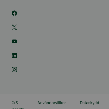
© S-
Användarvillkor
Dataskydd