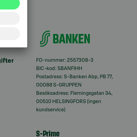
ifter
FO-nummer: 2557308-3
BIC-kod: SBANFIHH
Postadress: S-Banken Abp, PB 77,
00088 S-GRUPPEN
Besöksadress: Flemingsgatan 34,
00510 HELSINGFORS (ingen
kundservice)
S-Prime