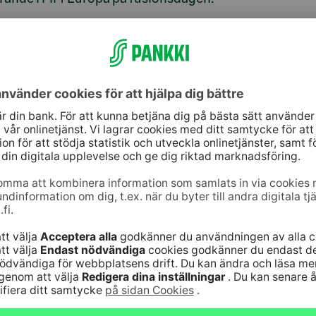
 och ytterligare
några åtgärder. Om du före fusionen vill lösa in
lar i en annan fond som förvaltas av FIM
 om inlösen eller byte senast den 22 mars 2016 före
 eller byte men eventuella överlåtelsevinster eller -
rån försäljningen av andelar betalas ut enligt
nkdag.
rt och årsredovisning för FIM Europa finns
här
. Du
tets utlåtanden över fusionen och få
FIM Kapitalförvaltning Ab, Norra esplanaden 33 A,
kundservice@fim.com
.