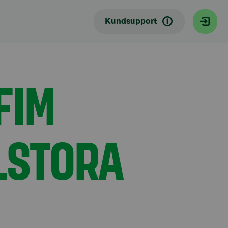
uropa
Kundsupport
FIM
LSTORA