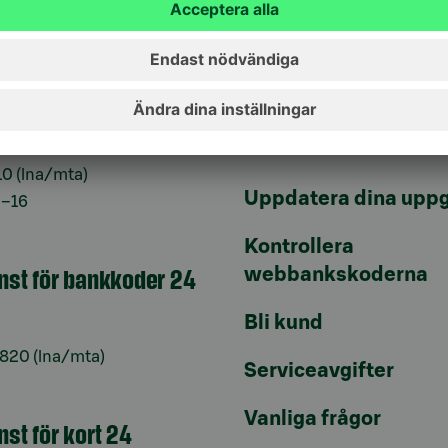
jänst
Genvägar
10
(lna/mta)
Uppdatera dina uppg
9–16
Kontrollera
änst för bankkoder 24
webbankskoderna
Bli kund
6820
(lna/mta)
Serviceavgifter
Vanliga frågor
nst för kort 24