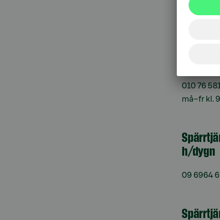
Kundt
010 76 58
må–fr kl. 
Spärrtj
h/dygn
09 6964 
Spärrtjä