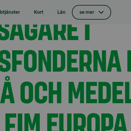
ingsfonderna FIM Europa Små och medelstora bolag och FIM E
SÄGARE I
tjänster
Kort
Lån
se mer
SFONDERNA 
Å OCH MEDE
 FIM EUROPA