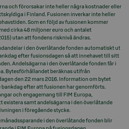
na och förorsakar inte heller några kostnader eller
tskyldiga i Finland. Fusionen inverkar inte heller
nnehavstiden. Som en följd av fusionen kommer
med cirka 48 miljoner euro och antalet
015) utan att fondens risknivå ändras.
dandelar i den överlåtande fonden automatiskt ut
kdag efter fusionsdagen så att innehavet till sitt
den. Andelsägarna i den överlåtande fonden får i
. Bytesförhållandet beräknas utifrån
dagen den 22 mars 2016. Information om bytet
e bankdag efter att fusionen har genomförts.
gångar och engagemang till FIM Europa,
t existera samt andelsägarna i den överlåtande
rivningen i föregående stycke.
 månadssparande i den överlåtande fonden blir
arande i FIM Europa på fusionsdagen.