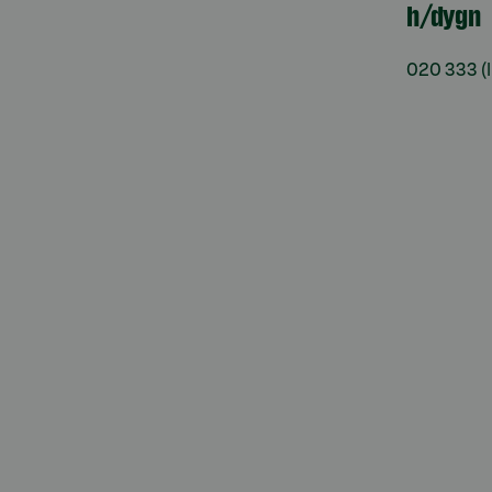
h/dygn
020 333
(