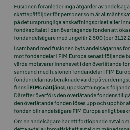
Fusionen föranleder inga åtgärder av andelsägar
skattepåföljder för personer som är allmänt skat
på det ursprungliga anskaffningspriset eller i
fondkapitalet i den övertagande fonden att öka 
fondandelsägare med ungefär 2 500 (per 31.12.2
I samband med fusionen byts andelsägarnas fon
mot fondandelar i FIM Europa senast följande ban
värde motsvarar innehavet i den överlåtande fon
samband med fusionen fondandelar i FIM Europa
fondandelarnas beräknade värde på värderings
finns
i FIMs nättjänst
, uppskattningsvis följand
Därefter överförs den överlåtande fondens till
den överlåtande fonden löses upp och upphör at
fonden blir andelsägare FIM Europa enligt besk
Om en andelsägare har ett fortlöpande avtal om
detta avtal automatiskt ett avtal om månadssp