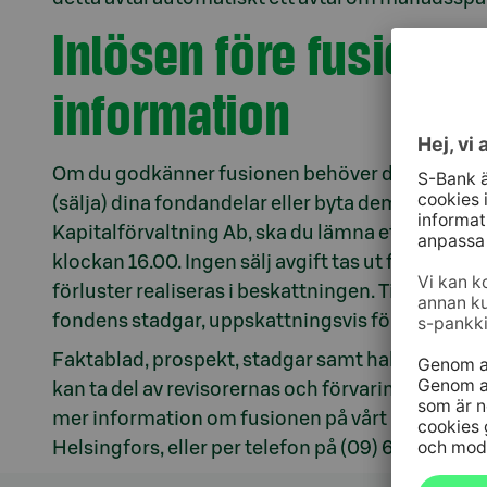
Inlösen före fusionen
information
Om du godkänner fusionen behöver du inte vidta 
(sälja) dina fondandelar eller byta dem till ande
Kapitalförvaltning Ab, ska du lämna ett uppdrag
klockan 16.00. Ingen sälj avgift tas ut för inlösen
förluster realiseras i beskattningen. Tillgångar f
fondens stadgar, uppskattningsvis följande ba
Faktablad, prospekt, stadgar samt halvårsrappo
kan ta del av revisorernas och förvaringsinstitu
mer information om fusionen på vårt kontor på 
Helsingfors, eller per telefon på (09) 6134 6250,