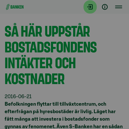
Gå direkt till innehållet
Aktuellt
SÅ HÄR UPPSTÅR
BOSTADSFONDENS
INTÄKTER OCH
KOSTNADER
2016-06-21
Befolkningen flyttar till tillväxtcentrum, och
efterfrågan på hyresbostäder är livlig. Läget har
fått många att investera i bostadsfonder som
gynnas av fenomenet. Även S-Banken har en sådan