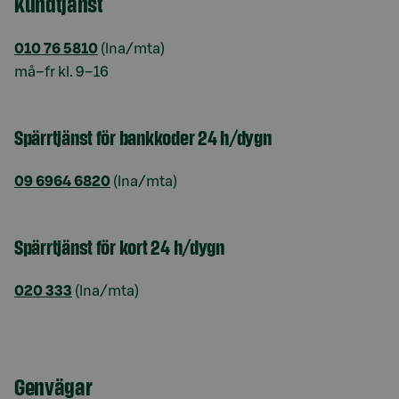
Kundtjänst
010 76 5810
(lna/mta)
må–fr kl. 9–16
Spärrtjänst för bankkoder 24 h/dygn
09 6964 6820
(lna/mta)
Spärrtjänst för kort 24 h/dygn
020 333
(lna/mta)
Genvägar