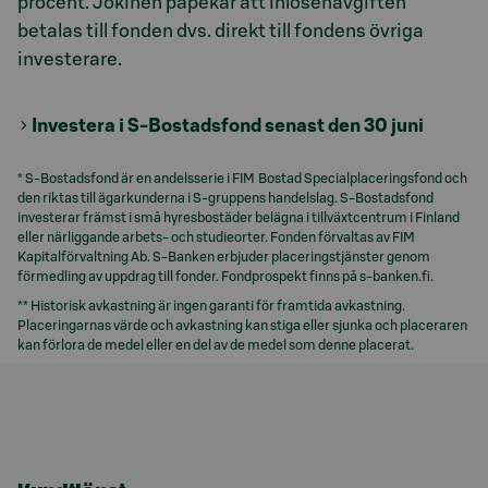
procent. Jokinen påpekar att inlösenavgiften
betalas till fonden dvs. direkt till fondens övriga
investerare.
Investera i S-Bostadsfond senast den 30 juni
* S-Bostadsfond är en andelsserie i FIM Bostad Specialplaceringsfond och
den riktas till ägarkunderna i S-gruppens handelslag. S-Bostadsfond
investerar främst i små hyresbostäder belägna i tillväxtcentrum i Finland
eller närliggande arbets- och studieorter. Fonden förvaltas av FIM
Kapitalförvaltning Ab. S-Banken erbjuder placeringstjänster genom
förmedling av uppdrag till fonder. Fondprospekt finns på s-banken.fi.
** Historisk avkastning är ingen garanti för framtida avkastning.
Placeringarnas värde och avkastning kan stiga eller sjunka och placeraren
kan förlora de medel eller en del av de medel som denne placerat.