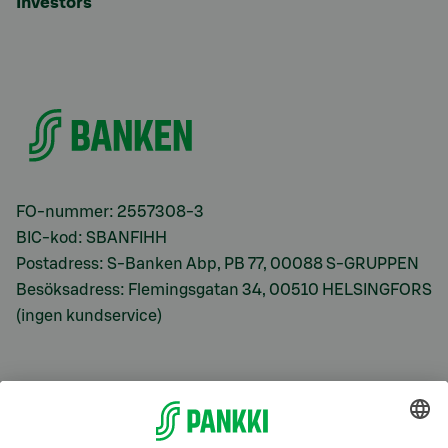
Investors
FO-nummer: 2557308-3
BIC-kod: SBANFIHH
Postadress: S-Banken Abp, PB 77, 00088 S-GRUPPEN
Besöksadress: Flemingsgatan 34, 00510 HELSINGFORS
(ingen kundservice)
S-Prime
S-Prime 2,0 %