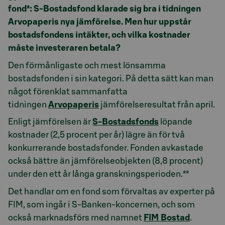
fond*: S-Bostadsfond klarade sig bra i tidningen
Arvopaperis nya jämförelse. Men hur uppstår
bostadsfondens intäkter, och vilka kostnader
måste investeraren betala?
Den förmånligaste och mest lönsamma
bostadsfonden i sin kategori. På detta sätt kan man
något förenklat sammanfatta
tidningen
Arvopaperis
jämförelseresultat från april.
Enligt jämförelsen är
S-Bostadsfonds
löpande
kostnader (2,5 procent per år) lägre än för två
konkurrerande bostadsfonder. Fonden avkastade
också bättre än jämförelseobjekten (8,8 procent)
under den ett år långa granskningsperioden.**
Det handlar om en fond som förvaltas av experter på
FIM, som ingår i S-Banken-koncernen, och som
också marknadsförs med namnet
FIM Bostad
.