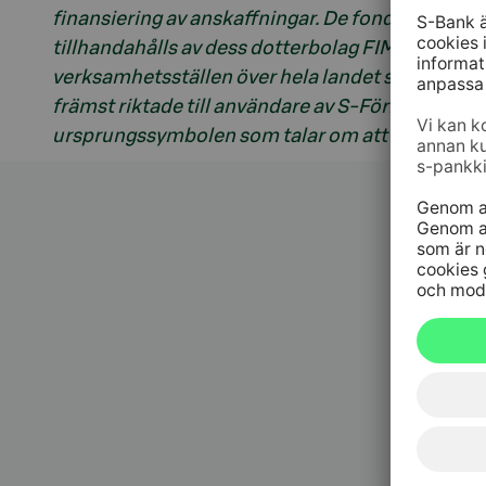
finansiering av anskaffningar. De fonder och k
tillhandahålls av dess dotterbolag FIM. S-Banke
verksamhetsställen över hela landet samt via si
främst riktade till användare av S-Förmånskorte
ursprungssymbolen som talar om att en vara eller
Kundt
010 76 58
må–fr kl. 
Spärrtj