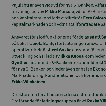
Pajulahti är även vice vd för nya S-Banken. Aff
förvaring leds av
Mikko Mursula
, vd för S-Bank
och kapitalmarknad leds av direktör
Eero Salor
kapitalmarknaden och vd:ns ställföreträdare på
Ansvaret för stödfunktionerna fördelas så att
S
på LokalTapiola Bank, i fortsättningen ansvarar
operativa direktör
Jussi Sokka
ansvarar för enh
Utveckling och IT leds av
Iikka Kuosa
, som lede
Gynther
, nuvarande S-Bankens ekonomidirektör
för nya S-Banken och leder även enheten Ekonom
Marknadsföring, kundrelationer och kommunik
Erkka Viljakainen
.
Direktörerna för affärsområdena och stödfunkt
Ordförande för ledningsgruppen är vd
Pekka Yli