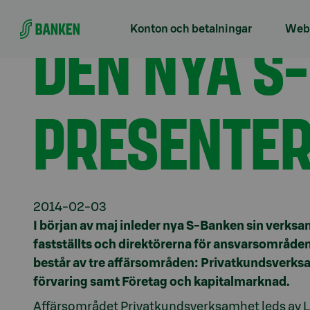
Gå direkt till innehållet
Förstasidan
Aktuellt
Den nya S-Bankens ledning
DEN NYA S
Konton och betalningar
Webb
PRESENTER
2014-02-03
I början av maj inleder nya S-Banken sin verks
fastställts och direktörerna för ansvarsområd
består av tre affärsområden: Privatkundsverksa
förvaring samt Företag och kapitalmarknad.
Affärsområdet Privatkundsverksamhet leds av 