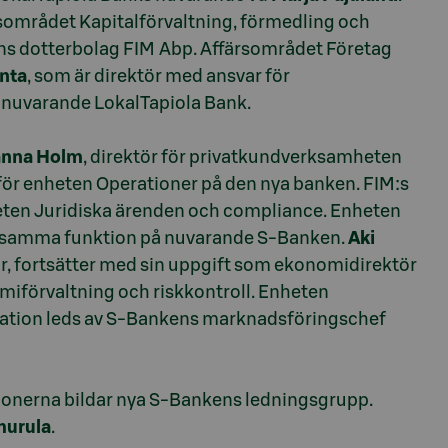
ärsområdet Kapitalförvaltning, förmedling och
ens dotterbolag FIM Abp. Affärsområdet Företag
anta
, som är direktör med ansvar för
 nuvarande LokalTapiola Bank.
anna Holm
, direktör för privatkundverksamheten
 för enheten Operationer på den nya banken. FIM:s
eten Juridiska ärenden och compliance. Enheten
r samma funktion på nuvarande S-Banken.
Aki
, fortsätter med sin uppgift som ekonomidirektör
iförvaltning och riskkontroll. Enheten
ation leds av S-Bankens marknadsföringschef
ionerna bildar nya S-Bankens ledningsgrupp.
hurula
.