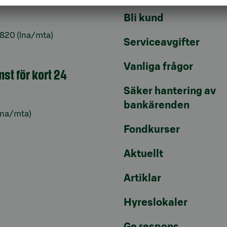
Bli kund
6820
(lna/mta)
Serviceavgifter
Vanliga frågor
nst för kort 24
Säker hantering av
bankärenden
lna/mta)
Fondkurser
Aktuellt
Artiklar
Hyreslokaler