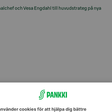
alchef och Vesa Engdahl till huvudstrateg på nya
Ab, tfn 010 768 2100,
pekka.ylihurula@s-pankki.fi
k butiksbank med över 2,6 miljoner kunder. S-
a dagliga penningärenden, sparande och