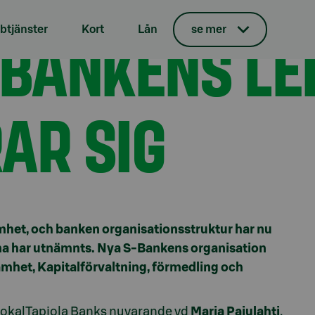
 presenterar sig
-BANKENS LE
tjänster
Kort
Lån
se mer
AR SIG
amhet, och banken organisationsstruktur har nu
ena har utnämnts. Nya S-Bankens organisation
mhet, Kapitalförvaltning, förmedling och
LokalTapiola Banks nuvarande vd
Marja Pajulahti
.