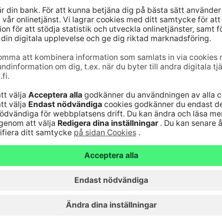
apitalförvaltningstjänster som S-Banken förmedlar
n betjänar sina kunder vid över 700 av S-gruppens
n webbank och telefontjänst. S-Bankens tjänster är
t. S-Banken har beviljats Nyckelflaggan,
 en tjänst har producerats i Finland.
jänst
Genvägar
10
(lna/mta)
Uppdatera dina uppg
9–16
Kontrollera
änst för bankkoder 24
webbankskoderna