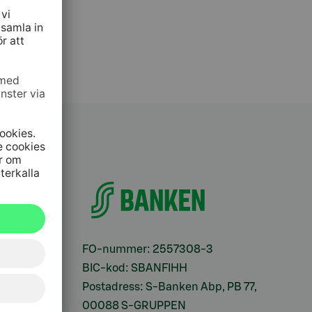
ifter
FO-nummer: 2557308-3
BIC-kod: SBANFIHH
Postadress: S-Banken Abp, PB 77,
00088 S-GRUPPEN