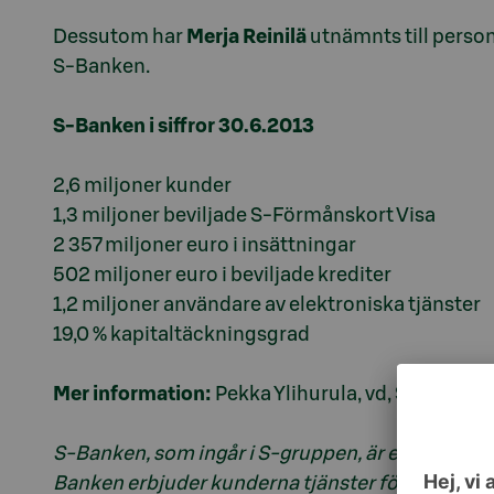
Dessutom har
Merja Reinilä
utnämnts till person
S-Banken.
S-Banken i siffror 30.6.2013
2,6 miljoner kunder
1,3 miljoner beviljade S-Förmånskort Visa
2 357 miljoner euro i insättningar
502 miljoner euro i beviljade krediter
1,2 miljoner användare av elektroniska tjänster
19,0 % kapitaltäckningsgrad
Mer information:
Pekka Ylihurula, vd, S-Banken 
S-Banken, som ingår i S-gruppen, är en finländs
Banken erbjuder kunderna tjänster för att sköt