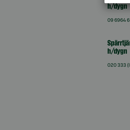
h/dygn
09 6964 
Spärrtjä
h/dygn
020 333
(