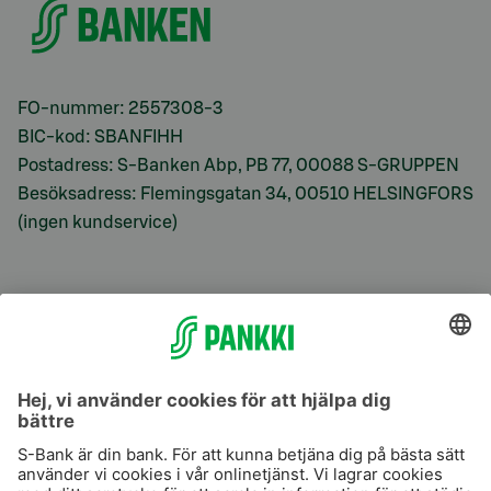
FO-nummer: 2557308-3
BIC-kod: SBANFIHH
Postadress: S-Banken Abp, PB 77, 00088 S-GRUPPEN
Besöksadress: Flemingsgatan 34, 00510 HELSINGFORS
(ingen kundservice)
S-Prime
S-Prime 2,0 %