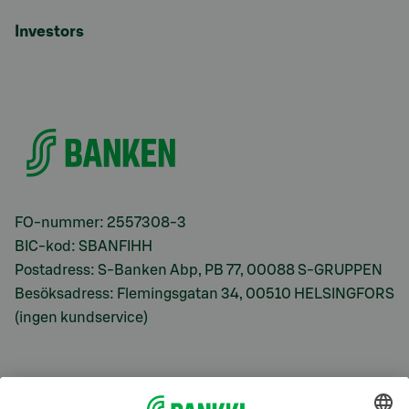
Investors
FO-nummer: 2557308-3
BIC-kod: SBANFIHH
Postadress: S-Banken Abp, PB 77, 00088 S-GRUPPEN
Besöksadress: Flemingsgatan 34, 00510 HELSINGFORS
(ingen kundservice)
S-Prime