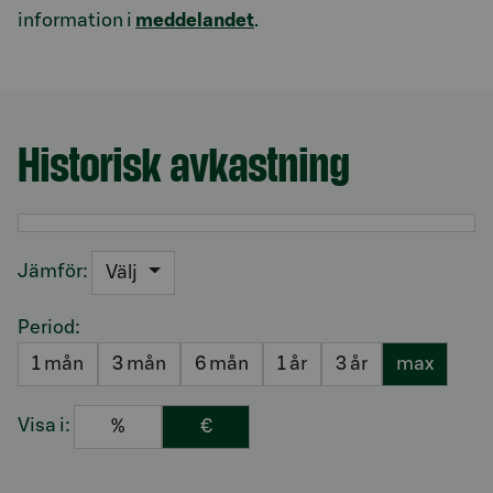
information i
meddelandet
.
Historisk avkastning
Avsnitt med titel Historisk avkastning
Jämför:
Välj
Period:
1 mån
3 mån
6 mån
1 år
3 år
max
Visa i:
%
€