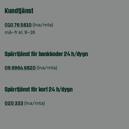
Kundtjänst
010 76 5810
(lna/mta)
må–fr kl. 9–16
Spärrtjänst för bankkoder 24 h/dygn
09 6964 6820
(lna/mta)
Spärrtjänst för kort 24 h/dygn
020 333
(lna/mta)