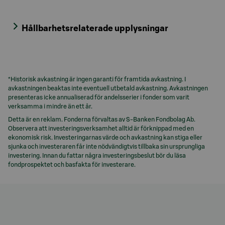
Hållbarhetsrelaterade upplysningar
*Historisk avkastning är ingen garanti för framtida avkastning. I
avkastningen beaktas inte eventuell utbetald avkastning. Avkastningen
presenteras icke annualiserad för andelsserier i fonder som varit
verksamma i mindre än ett år.
Detta är en reklam. Fonderna förvaltas av S-Banken Fondbolag Ab.
Observera att investeringsverksamhet alltid är förknippad med en
ekonomisk risk. Investeringarnas värde och avkastning kan stiga eller
sjunka och investeraren får inte nödvändigtvis tillbaka sin ursprungliga
investering. Innan du fattar några investeringsbeslut bör du läsa
fondprospektet och basfakta för investerare.