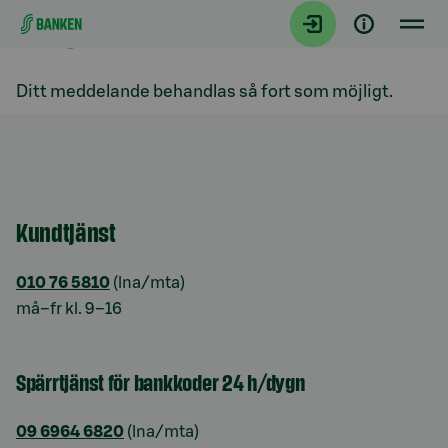
TACK
Gå direkt till innehållet
Ditt meddelande behandlas så fort som möjligt.
Kundtjänst
010 76 5810
(lna/mta)
må–fr kl. 9–16
Spärrtjänst för bankkoder 24 h/dygn
09 6964 6820
(lna/mta)