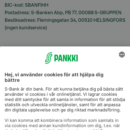
BIC-kod: SBANFIHH
Postadress: S-Banken Abp, PB 77, 00088 S-GRUPPEN
Besöksadress: Flemingsgatan 34, 00510 HELSINGFORS
(ingen kundservice)
S-Prime
S-Prime 2,0 %