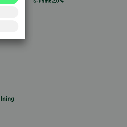
S-Prime 2,0 %
lning