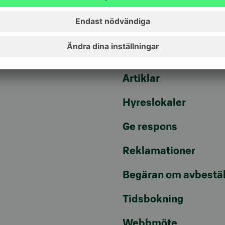
bankärenden
lna/mta)
Fondkurser
Aktuellt
Artiklar
Hyreslokaler
Ge respons
Reklamationer
Begäran om avbestäl
Tidsbokning
Webbmöte