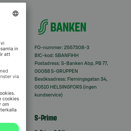
ifter
FO-nummer: 2557308-3
BIC-kod: SBANFIHH
Postadress: S-Banken Abp, PB 77,
00088 S-GRUPPEN
Besöksadress: Flemingsgatan 34,
00510 HELSINGFORS (ingen
kundservice)
S-Prime