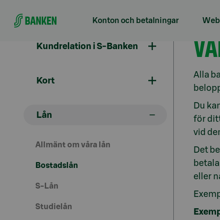
Gå direkt till innehållet
Konton och betalningar
Webb
Bo
VA
Kundrelation i S-Banken
Alla b
Kort
belopp
Du kan
Lån
för di
vid de
Allmänt om våra lån
Det be
betala
Bostadslån
eller 
S-Lån
Exempl
Studielån
Exemp