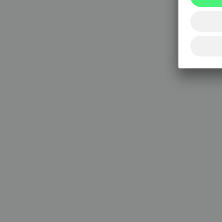
020 333
(