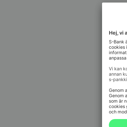
Kundt
010 76 58
må–fr kl. 
Spärrtj
h/dygn
09 6964 
Spärrtjä
h/dygn