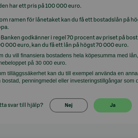
en har ett pris på 100 000 euro.
om ramen för lånetaket kan du få ett bostadslån på 
öpa.
Banken godkänner i regel 70 procent av priset på bos
0 000 euro, kan du få ett lån på högst 70 000 euro.
 du vill finansiera bostadens hela köpesumma med lån, 
nebeloppet på 30 000 euro.
m tilläggssäkerhet kan du till exempel använda en annan
 bostad, penningmedel eller investeringstillgångar som d
ta svar till hjälp?
Nej
Ja