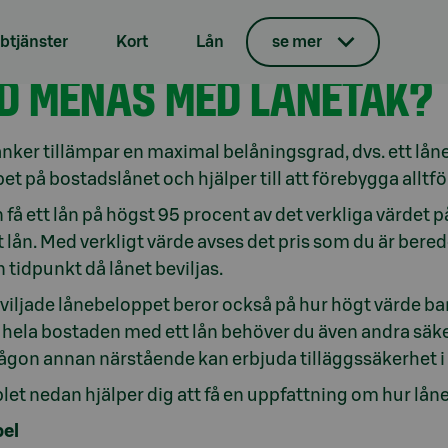
tjänster
Kort
Lån
se mer
stadslån
D MENAS MED LÅNETAK?
anker tillämpar en maximal belåningsgrad, dvs. ett lå
et på bostadslånet och hjälper till att förebygga alltfö
 få ett lån på högst 95 procent av det verkliga värdet
tt lån. Med verkligt värde avses det pris som du är be
n tidpunkt då lånet beviljas.
viljade lånebeloppet beror också på hur högt värde ban
 hela bostaden med ett lån behöver du även andra säk
någon annan närstående kan erbjuda tilläggssäkerhet 
et nedan hjälper dig att få en uppfattning om hur låne
el