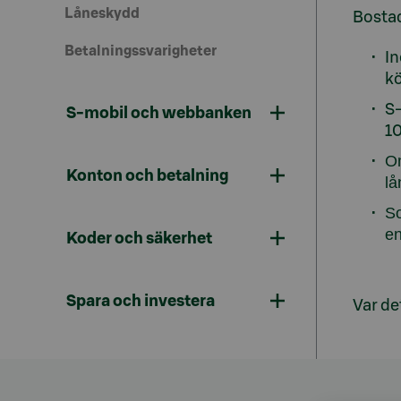
Låneskydd
Bostad
Betalningssvarigheter
In
k
S-
S-mobil och webbanken
10
Om
Konton och betalning
lå
So
en
Koder och säkerhet
Spara och investera
Var det