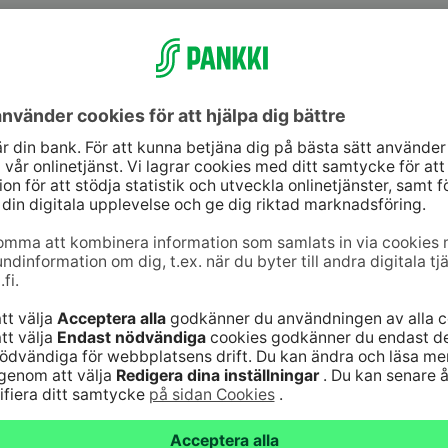
jänst
Genvägar
10
(lna/mta)
Uppdatera dina uppg
9–16
Kontrollera
änst för bankkoder 24
webbankskoderna
Bli kund
6820
(lna/mta)
Serviceavgifter
Vanliga frågor
nst för kort 24
Säker hantering av