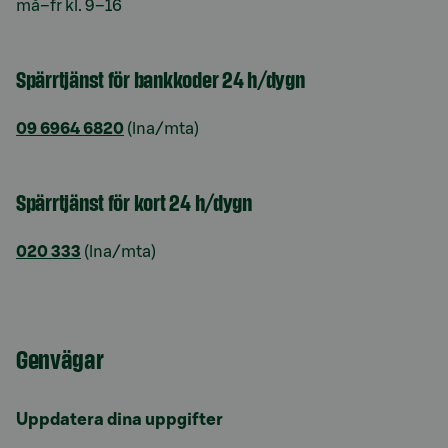
må–fr kl. 9–16
Spärrtjänst för bankkoder 24 h/dygn
09 6964 6820
(lna/mta)
Spärrtjänst för kort 24 h/dygn
020 333
(lna/mta)
Genvägar
Uppdatera dina uppgifter