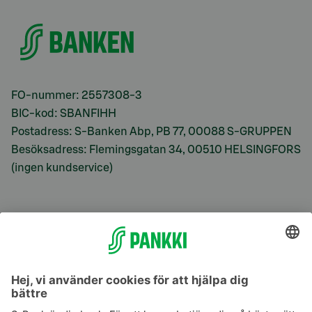
FO-nummer: 2557308-3
BIC-kod: SBANFIHH
Postadress: S-Banken Abp, PB 77, 00088 S-GRUPPEN
Besöksadress: Flemingsgatan 34, 00510 HELSINGFORS
(ingen kundservice)
S-Prime
S-Prime 2,0 %