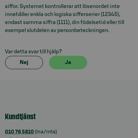
siffor. Systemet kontrollerar att lösenordet inte
innehåller enkla och logiska sifferserier (12345),
endast samma siffra (1111), din födelsetid eller till
exempel slutdelen av personbeteckningen.
Var detta svar till hjälp?
Nej
Ja
Kundtjänst
010 76 5810
(lna/mta)