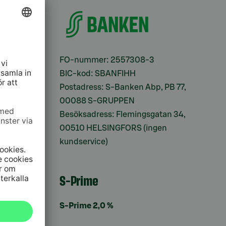
ifter
FO-nummer: 2557308-3
BIC-kod: SBANFIHH
Postadress: S-Banken Abp, PB 77,
00088 S-GRUPPEN
Besöksadress: Flemingsgatan 34,
00510 HELSINGFORS (ingen
kundservice)
S-Prime
S-Prime 2,0 %