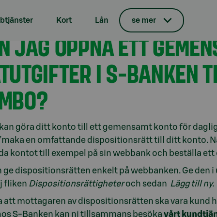
tjänster
Kort
Lån
se mer
ivera och avsluta tjänster
N JAG ÖPPNA ETT GEMEN
TUTGIFTER I S-BANKEN 
MBO?
 kan göra ditt konto till ett gemensamt konto för dagli
aka en omfattande dispositionsrätt till ditt konto. Nä
a kontot till exempel på sin webbank och beställa ett e
 ge dispositionsrätten enkelt på webbanken. Ge den i u
lj fliken
Dispositionsrättigheter
och sedan
Lägg till ny.
 att mottagaren av dispositionsrätten ska vara kund
hos S-Banken kan ni tillsammans besöka
vårt kundtjän