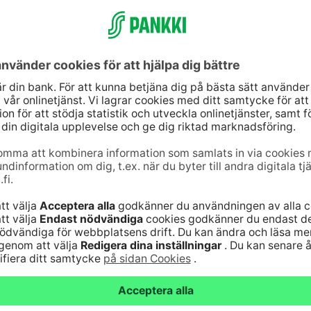
jänst
Genvägar
10
(lna/mta)
Uppdatera dina uppg
9–16
Kontrollera
änst för bankkoder 24
webbankskoderna
Bli kund
6820
(lna/mta)
Serviceavgifter
Vanliga frågor
nst för kort 24
Säker hantering av
bankärenden
lna/mta)