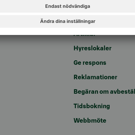
Fondkurser
Aktuellt
Artiklar
Hyreslokaler
Ge respons
Reklamationer
Begäran om avbestäl
Tidsbokning
Webbmöte