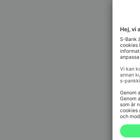
Kundt
010 76 58
må–fr kl. 
Spärrtj
h/dygn
09 6964 
Spärrtjä
h/dygn
020 333
(