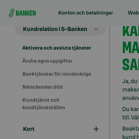
Gå direkt till innehållet
Konton och betalningar
Webb
Akt
KA
Kundrelation i S-Banken
MA
Aktivera och avsluta tjänster
SA
Ändra egna uppgifter
Banktjänster för minderåriga
Ja, du
Närståendes död
make/m
använd
Kundtjänst och
kundtjänstställen
Du kan
till. Vä
Beakta
Kort
kund 