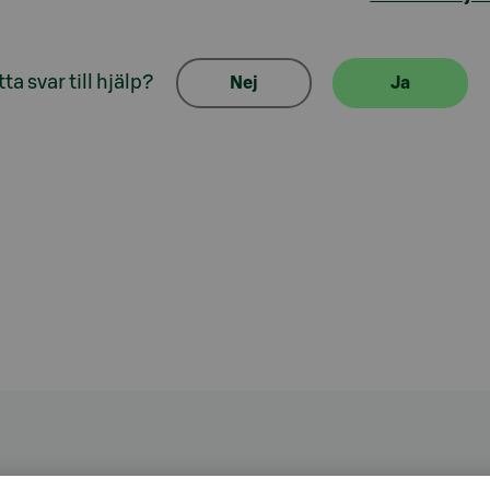
ta svar till hjälp?
Nej
Ja