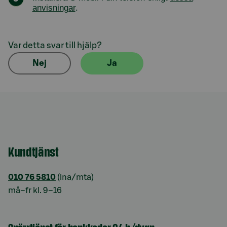
anvisningar
.
Var detta svar till hjälp?
Nej
Ja
Kundtjänst
010 76 5810
(lna/mta)
må–fr kl. 9–16