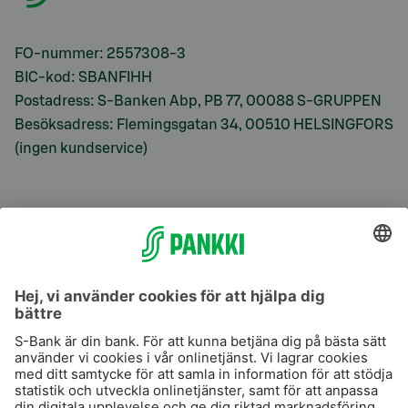
FO-nummer: 2557308-3
BIC-kod: SBANFIHH
Postadress: S-Banken Abp, PB 77, 00088 S-GRUPPEN
Besöksadress: Flemingsgatan 34, 00510 HELSINGFORS
(ingen kundservice)
S-Prime
S-Prime 2,0 %