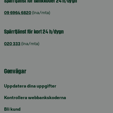
Spärrtjänst för bankkoder 24 h/dygn
09 6964 6820
(lna/mta)
Spärrtjänst för kort 24 h/dygn
020 333
(lna/mta)
Genvägar
Uppdatera dina uppgifter
Kontrollera webbankskoderna
Bli kund