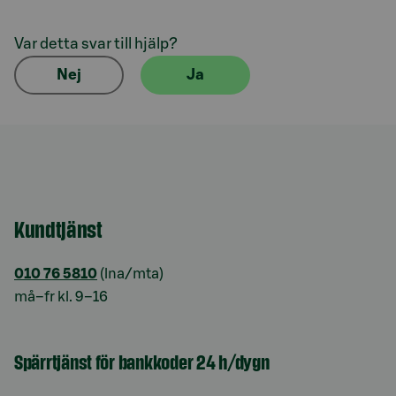
Var detta svar till hjälp?
Nej
Ja
Kundtjänst
010 76 5810
(lna/mta)
må–fr kl. 9–16
Spärrtjänst för bankkoder 24 h/dygn