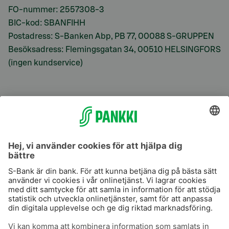
FO-nummer: 2557308-3
BIC-kod: SBANFIHH
Postadress: S-Banken Abp, PB 77, 00088 S-GRUPPEN
Besöksadress: Flemingsgatan 34, 00510 HELSINGFORS
(ingen kundservice)
S-Prime
S-Prime 2,0 %