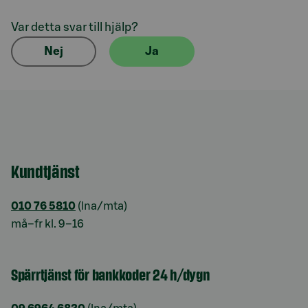
Var detta svar till hjälp?
Nej
Ja
Kundtjänst
010 76 5810
(lna/mta)
må–fr kl. 9–16
Spärrtjänst för bankkoder 24 h/dygn