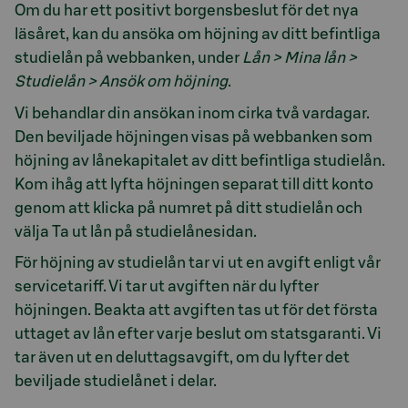
Om du har ett positivt borgensbeslut för det nya
läsåret, kan du ansöka om höjning av ditt befintliga
studielån på webbanken, under
Lån > Mina lån >
Studielån > Ansök om höjning
.
Vi behandlar din ansökan inom cirka två vardagar.
Den beviljade höjningen visas på webbanken som
höjning av lånekapitalet av ditt befintliga studielån.
Kom ihåg att lyfta höjningen separat till ditt konto
genom att klicka på numret på ditt studielån och
välja Ta ut lån på studielånesidan.
För höjning av studielån tar vi ut en avgift enligt vår
servicetariff. Vi tar ut avgiften när du lyfter
höjningen. Beakta att avgiften tas ut för det första
uttaget av lån efter varje beslut om statsgaranti.
Vi
tar även ut en deluttagsavgift, om du lyfter det
beviljade studielånet i delar.