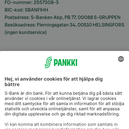
FO-nummer: 2557308-3
BIC-kod: SBANFIHH
Postadress: S-Banken Abp, PB 77, 00088 S-GRUPPEN
Besöksadress: Flemingsgatan 34, 00510 HELSINGFORS
(ingen kundservice)
S-Prime
S-Prime 2,0 %