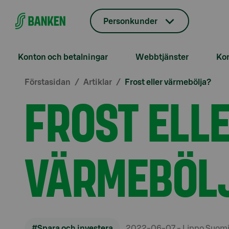
Gå direkt till innehållet
Personkunder
Konton och betalningar
Webbtjänster
Kor
Förstasidan
Artiklar
Frost eller värmebölja?
FROST ELL
VÄRMEBÖL
#Spara och investera
2022-06-07
- Lippo Suom