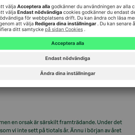
vtagande ekonomiska tillväxten och
itet på investeringsmarknaden, men investerarnas
 ännu inte dags för en permanent vändning, utan
ttlig undervikt för aktier i portföljerna så här inför
 och våra fonder som klarat sig bra har gynnat våra
arknaden och många andra aktörer.
 orsaken till
men en orsak är särskilt framträdande. Under det
som vi inte sett på tiotals år. Ännu i början av året