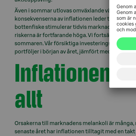
Även i sommar utlovas omväxlande väder. Den a
konsekvenserna av inflationen leder till nervos
bottenfiske stimulerar tidvis marknaden. Det är
riskerna är fortfarande höga. Vi fortsätter med må
sommaren. Vår försiktiga investeringsallokering
portföljer i början av året, jämfört med både m
Inflationen är
allt
Orsakerna till marknadens melankoli är många, 
senaste året har inflationen tilltagit med en takt 