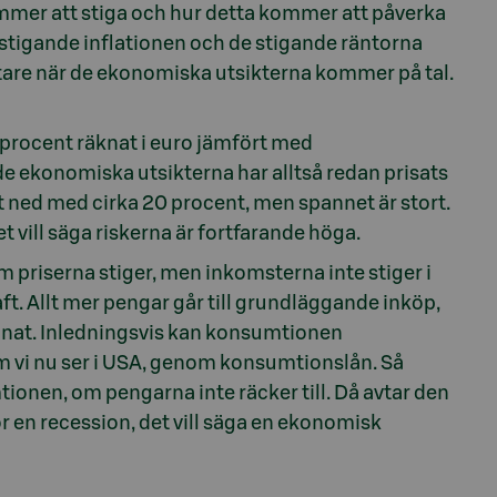
ommer att stiga och hur detta kommer att påverka
stigande inflationen och de stigande räntorna
ftare när de ekonomiska utsikterna kommer på tal.
 procent räknat i euro jämfört med
e ekonomiska utsikterna har alltså redan prisats
tt ned med cirka 20 procent, men spannet är stort.
t vill säga riskerna är fortfarande höga.
 priserna stiger, men inkomsterna inte stiger i
 Allt mer pengar går till grundläggande inköp,
annat. Inledningsvis kan konsumtionen
om vi nu ser i USA, genom konsumtionslån. Så
nen, om pengarna inte räcker till. Då avtar den
för en recession, det vill säga en ekonomisk