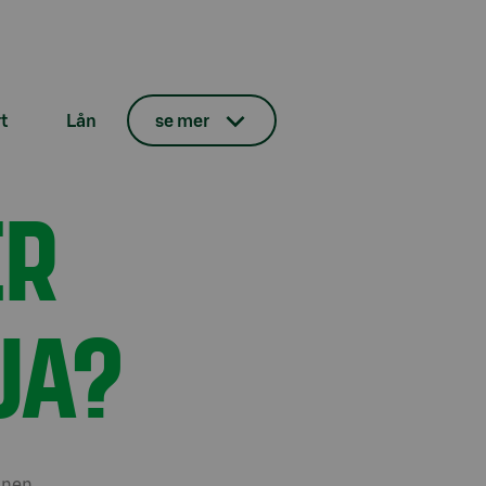
t
Lån
se mer
ER
JA?
inen