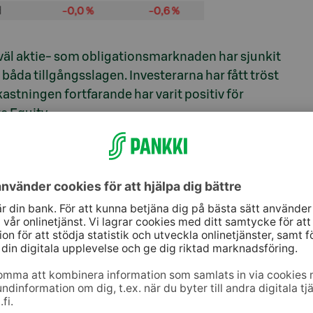
åväl aktie- som obligationsmarknaden har sjunkit
båda tillgångsslagen. Investerarna har fått tröst
astningen fortfarande har varit positiv för
e Equity.
t för aktier
igt på den nedåtgående marknaden har det även nu
 snabb nedgång. Även i maj gick aktiemarknaden
n snabbt lyfte aktierna. Volatiliteten kan också
vikten för aktier något efter marknadsnedgången i
as dystra sentiment förutspådde ett tillfälligt