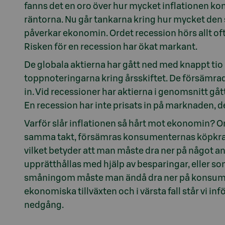
fanns det en oro över hur mycket inflationen k
räntorna. Nu går tankarna kring hur mycket den 
påverkar ekonomin. Ordet recession hörs allt o
Risken för en recession har ökat markant.
De globala aktierna har gått ned med knappt tio
toppnoteringarna kring årsskiftet. De försämrad
in. Vid recessioner har aktierna i genomsnitt gå
En recession har inte prisats in på marknaden, de
Varför slår inflationen så hårt mot ekonomin? Om
samma takt, försämras konsumenternas köpkraft.
vilket betyder att man måste dra ner på något 
upprätthållas med hjälp av besparingar, eller s
småningom måste man ändå dra ner på konsumtio
ekonomiska tillväxten och i värsta fall står vi in
nedgång.