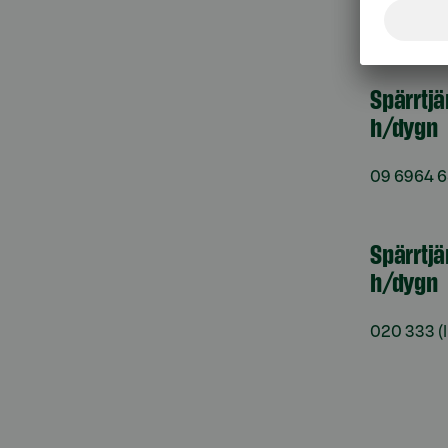
må–fr kl. 
Spärrtj
h/dygn
09 6964 
Spärrtjä
h/dygn
020 333
(