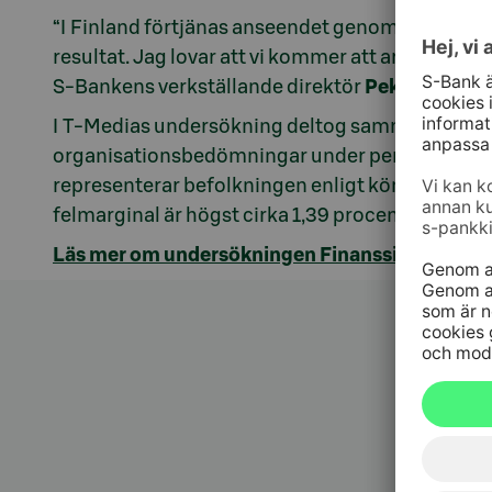
“I Finland förtjänas anseendet genom gärningar. 
resultat. Jag lovar att vi kommer att arbeta för a
S-Bankens verkställande direktör
Pekka Ylihuru
I T-Medias undersökning deltog sammanlagt 4 93
organisationsbedömningar under perioden 9.12.2
representerar befolkningen enligt kön, ålder oc
felmarginal är högst cirka 1,39 procentenheter i
Läs mer om undersökningen Finanssialan Luo
Kundt
010 76 58