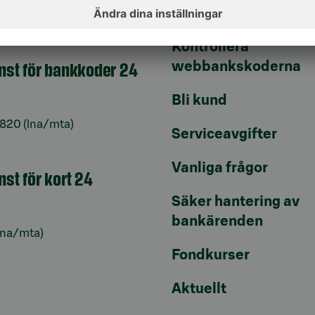
Uppdatera dina uppg
9–16
Kontrollera
änst för bankkoder 24
webbankskoderna
Bli kund
6820
(lna/mta)
Serviceavgifter
Vanliga frågor
nst för kort 24
Säker hantering av
bankärenden
lna/mta)
Fondkurser
Aktuellt