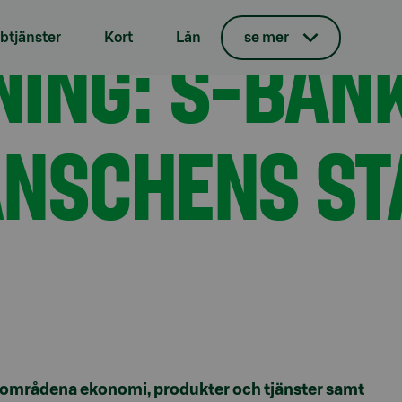
ar finansbranschens starkaste anseende
ING: S-BAN
tjänster
Kort
Lån
se mer
NSCHENS ST
lområdena ekonomi, produkter och tjänster samt