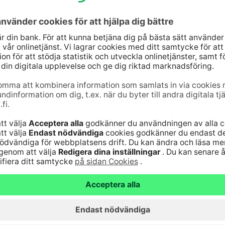
Därför är jag särskilt stolt och tacksam för dessa
tt förtjäna förtroendet även i fortsättningen”, säger
la
.
8 finländare, som gav totalt 6 351
021–4.1.2022. Samplet har viktats så att det
h bostadsområde. Hela materialets statistiska
 vardera riktningen.
ttamus&Maine 2021
jänst
Genvägar
10
(lna/mta)