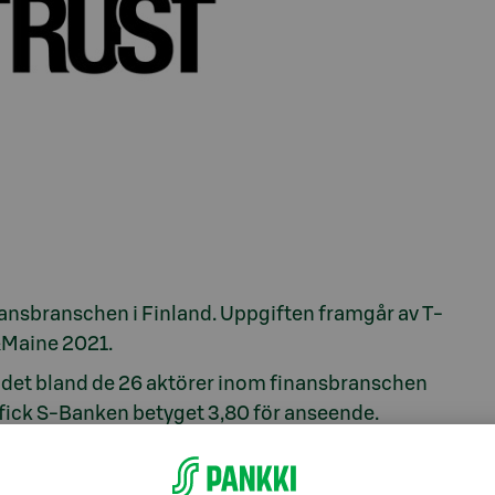
ansbranschen i Finland. Uppgiften framgår av T-
Maine 2021.
det bland de 26 aktörer inom finansbranschen
fick S-Banken betyget 3,80 för anseende.
lområdena ekonomi, produkter och tjänster samt
t helhetsbetyget för anseende.