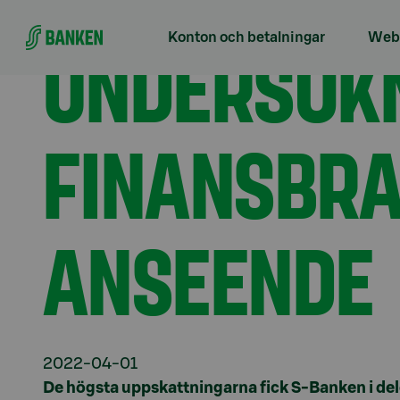
Gå direkt till innehållet
Förstasidan
Aktuellt
Undersökning: S-Banken h
UNDERSÖKN
Konton och betalningar
Webb
FINANSBRA
ANSEENDE
2022-04-01
De högsta uppskattningarna fick S-Banken i de