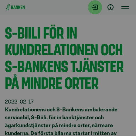
Gå direkt till innehållet
Aktuellt
S-BIILI FÖR IN
KUNDRELATIONEN OCH
S-BANKENS TJÄNSTER
PÅ MINDRE ORTER
2022-02-17
Kundrelationens och S-Bankens ambulerande
servicebil, S-Biili, för in banktjänster och
ägarkundstjänster på mindre orter, närmare
kunderna. De första bilarna startar i mitten av