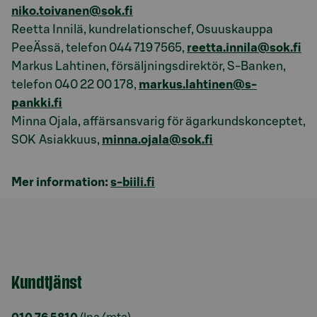
niko.toivanen@sok.fi
Reetta Innilä, kundrelationschef, Osuuskauppa
PeeÄssä, telefon 044 719 7565,
reetta.innila@sok.fi
Markus Lahtinen, försäljningsdirektör, S-Banken,
telefon 040 22 00 178,
markus.lahtinen@s-
pankki.fi
Minna Ojala, affärsansvarig för ägarkundskonceptet,
SOK Asiakkuus,
minna.ojala@sok.fi
Mer information:
s-biili.fi
Kundtjänst