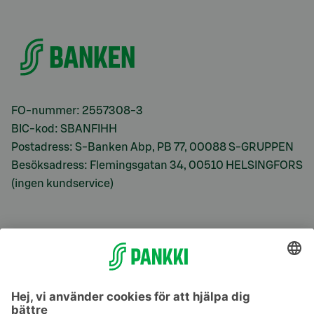
FO-nummer: 2557308-3
BIC-kod: SBANFIHH
Postadress: S-Banken Abp, PB 77, 00088 S-GRUPPEN
Besöksadress: Flemingsgatan 34, 00510 HELSINGFORS
(ingen kundservice)
S-Prime
S-Prime 2,0 %