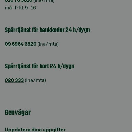
010 76 5810
(lna/mta)
må–fr kl. 9–16
Spärrtjänst för bankkoder 24 h/dygn
09 6964 6820
(lna/mta)
Spärrtjänst för kort 24 h/dygn
020 333
(lna/mta)
Genvägar
Uppdatera dina uppgifter