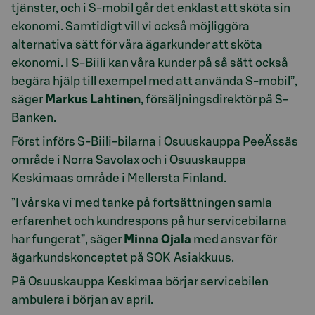
tjänster, och i S-mobil går det enklast att sköta sin
ekonomi. Samtidigt vill vi också möjliggöra
alternativa sätt för våra ägarkunder att sköta
ekonomi. I S-Biili kan våra kunder på så sätt också
begära hjälp till exempel med att använda S-mobil”,
säger
Markus Lahtinen
, försäljningsdirektör på S-
Banken.
Först införs S-Biili-bilarna i Osuuskauppa PeeÄssäs
område i Norra Savolax och i Osuuskauppa
Keskimaas område i Mellersta Finland.
”I vår ska vi med tanke på fortsättningen samla
erfarenhet och kundrespons på hur servicebilarna
har fungerat”, säger
Minna Ojala
med ansvar för
ägarkundskonceptet på SOK Asiakkuus.
På Osuuskauppa Keskimaa börjar servicebilen
ambulera i början av april.