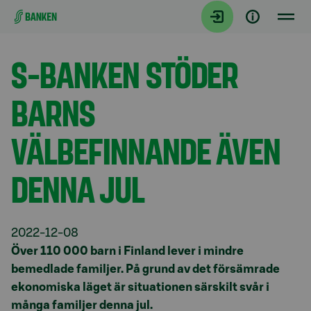
Gå direkt till innehållet
Aktuellt
S-BANKEN STÖDER
BARNS
VÄLBEFINNANDE ÄVEN
DENNA JUL
2022-12-08
Över 110 000 barn i Finland lever i mindre
bemedlade familjer. På grund av det försämrade
ekonomiska läget är situationen särskilt svår i
många familjer denna jul.