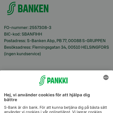
FO-nummer: 2557308-3
BIC-kod: SBANFIHH
Postadress: S-Banken Abp, PB 77, 00088 S-GRUPPEN
Besöksadress: Flemingsgatan 34, 00510 HELSINGFORS
(ingen kundservice)
S-Prime
S-Prime 2,0 %