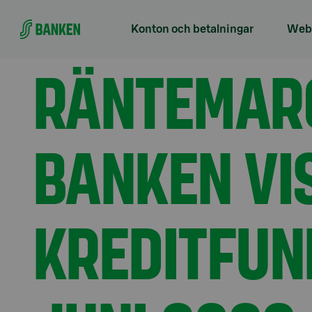
Gå direkt till innehållet
Förstasidan
Aktuellt
Konton och betalningar
Webb
Räntemarginalerna på S-Banken Visa Credit kort m
betalkort eller S-Förmånskortet Kontantkort
RÄNTEMARG
BANKEN VI
KREDITFUN