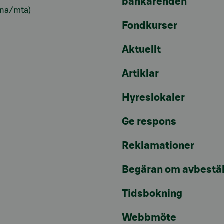
bankärenden
lna/mta)
Fondkurser
Aktuellt
Artiklar
Hyreslokaler
Ge respons
Reklamationer
Begäran om avbestäl
Tidsbokning
Webbmöte