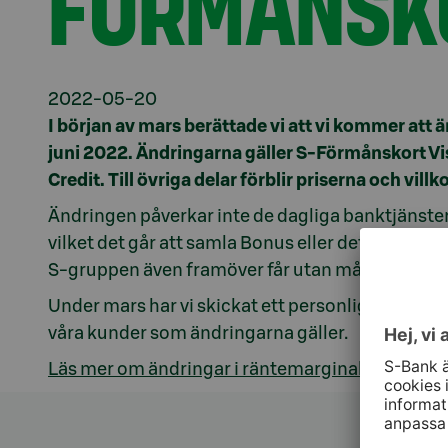
FÖRMÅNSK
2022-05-20
I början av mars berättade vi att vi kommer att 
juni 2022. Ändringarna gäller S-Förmånskort Vis
Credit. Till övriga delar förblir priserna och vil
Ändringen påverkar inte de dagliga banktjänste
vilket det går att samla Bonus eller det S-Förm
S-gruppen även framöver får utan månads- och 
Under mars har vi skickat ett personligt meddela
våra kunder som ändringarna gäller.
Läs mer om ändringar i räntemarginalerna på S