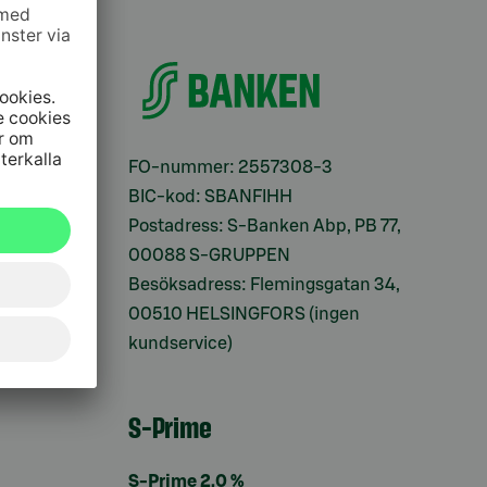
ifter
FO-nummer: 2557308-3
BIC-kod: SBANFIHH
Postadress: S-Banken Abp, PB 77,
00088 S-GRUPPEN
Besöksadress: Flemingsgatan 34,
00510 HELSINGFORS (ingen
kundservice)
S-Prime
S-Prime 2,0 %