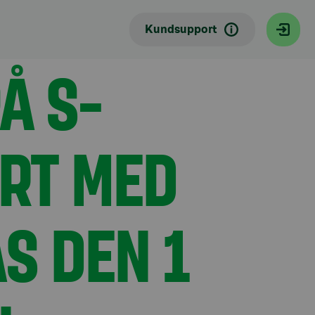
Kundsupport
kar inte det vanliga S-Förmånskortet Visa Debit-
Å S-
ORT MED
S DEN 1