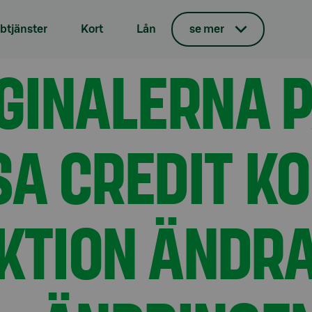
tjänster
Kort
Lån
se mer
ed kreditfunktion ändras den 1 juni 2022 – ändringen påver
INALERNA P
SA CREDIT K
KTION ÄNDRA