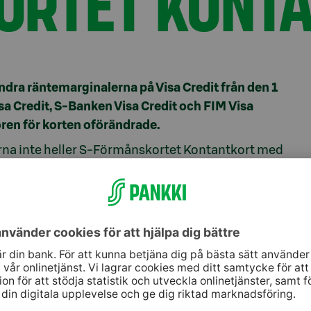
ORTET KONT
ändra räntemarginalerna på Visa Credit från den 1
a Credit, S-Banken Visa Credit och FIM Visa
lkoren för korten oförändrade.
rna inte heller S-Förmånskortet Kontantkort med
ånskortet Visa Debit-betalkort, som ägarkunderna i
årsavgifter.
nde, antingen på webbanken eller per brev till alla
-Banken Visa Credit