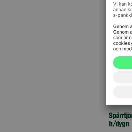
Kundt
010 76 58
må–fr kl. 
Spärrtj
h/dygn
09 6964 
Spärrtjä
h/dygn