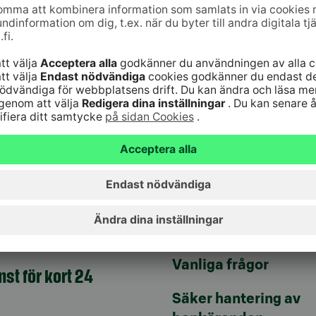
jänst
Genvägar
10
(lna/mta)
Uppdatera dina uppg
9–16
Kontrollera
änst för bankkoder 24
webbankskoderna
Bli kund
6820
(lna/mta)
Serviceavgifter
Vanliga frågor
nst för kort 24
Säker hantering av