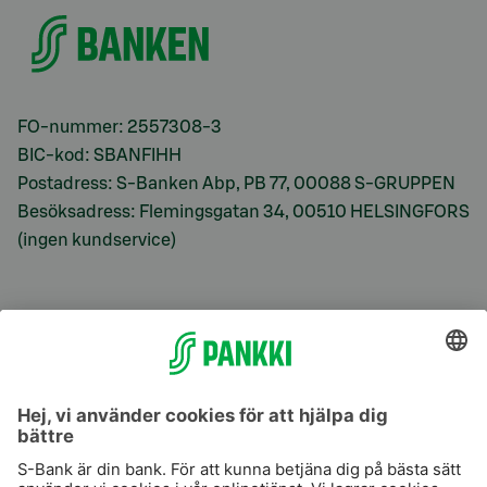
FO-nummer: 2557308-3
BIC-kod: SBANFIHH
Postadress: S-Banken Abp, PB 77, 00088 S-GRUPPEN
Besöksadress: Flemingsgatan 34, 00510 HELSINGFORS
(ingen kundservice)
S-Prime
S-Prime 2,0 %