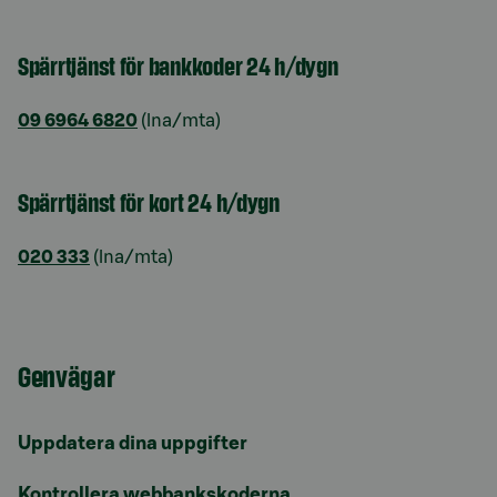
Spärrtjänst för bankkoder 24 h/dygn
09 6964 6820
(lna/mta)
Spärrtjänst för kort 24 h/dygn
020 333
(lna/mta)
Genvägar
Uppdatera dina uppgifter
Kontrollera webbankskoderna