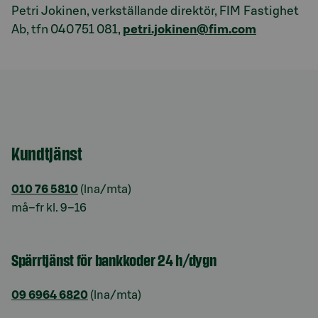
Petri Jokinen, verkställande direktör, FIM Fastighet
Ab, tfn 040 751 081,
petri.jokinen@fim.com
Kundtjänst
010 76 5810
(lna/mta)
må–fr kl. 9–16
Spärrtjänst för bankkoder 24 h/dygn
09 6964 6820
(lna/mta)