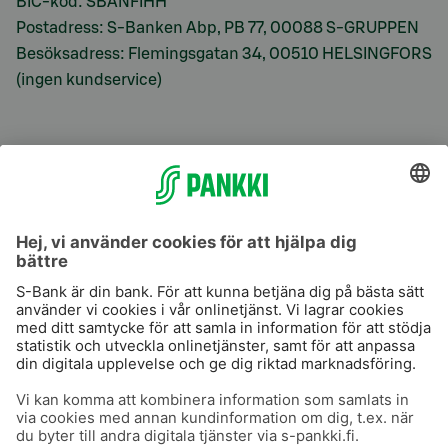
BIC-kod: SBANFIHH
Postadress: S-Banken Abp, PB 77, 00088 S-GRUPPEN
Besöksadress: Flemingsgatan 34, 00510 HELSINGFORS
(ingen kundservice)
S-Prime
S-Prime 2,0 %
Användarvillkor