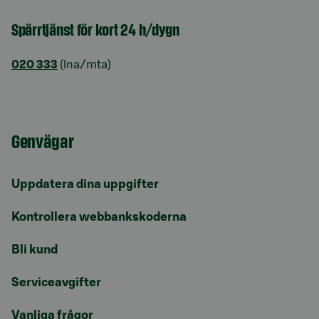
Spärrtjänst för kort 24 h/dygn
020 333
(lna/mta)
Genvägar
Uppdatera dina uppgifter
Kontrollera webbankskoderna
Bli kund
Serviceavgifter
Vanliga frågor