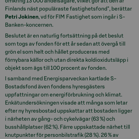
omkring 13 000 andelsägare, vilket gör att den är
Finlands näst populäraste fastighetsfond", berättar
Petri Jokinen
, vd för FIM Fastighet som ingår i S-
Banken-koncernen.
Beslutet är en naturlig fortsättning på det beslut
som togs av fonden för ett år sedan att övergå till
grön el som helt och hållet produceras med
förnybara källor och utan direkta koldioxidutsläpp i
objekt som ägs till 100 procent av fonden.
I samband med Energisparveckan kartlade S-
Bostadsfond även fondens hyresgästers
uppfattningar om energiförbrukning och klimat.
Enkätundersökningen visade att många som letar
efter ny hyresbostad uppskattar att bostaden ligger
i närheten av gång- och cykelvägar (63 %) och
busshållplatser (62 %). Färre uppskattade närhet till
knutpunkter för personbilstrafik (28 %). 26 % av