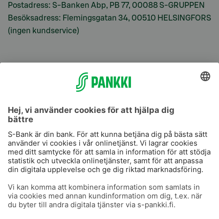
Postadress: S-Banken Abp, PB 77, 00088 S-GRUPPEN
Besöksadress: Flemingsgatan 34, 00510 HELSINGFORS
(ingen kundservice)
S-Prime
S-Prime 2,0 %
Användarvillkor