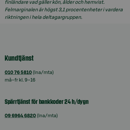
finländare vad gäller kön, ålder och hemvist.
Felmarginalen är högst 3,1 procentenheter i vardera
riktningen i hela deltagargruppen.
Kundtjänst
010 76 5810
(lna/mta)
må–fr kl. 9–16
Spärrtjänst för bankkoder 24 h/dygn
09 6964 6820
(lna/mta)