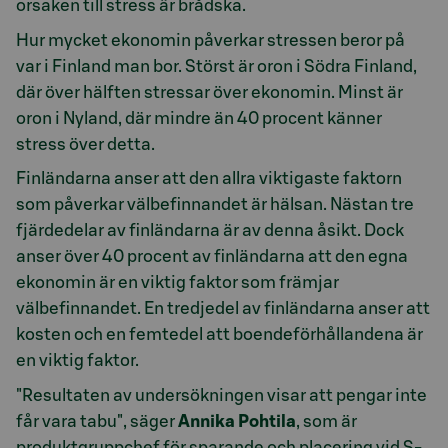
orsaken till stress är brådska.
Hur mycket ekonomin påverkar stressen beror på
var i Finland man bor. Störst är oron i Södra Finland,
där över hälften stressar över ekonomin. Minst är
oron i Nyland, där mindre än 40 procent känner
stress över detta.
Finländarna anser att den allra viktigaste faktorn
som påverkar välbefinnandet är hälsan. Nästan tre
fjärdedelar av finländarna är av denna åsikt. Dock
anser över 40 procent av finländarna att den egna
ekonomin är en viktig faktor som främjar
välbefinnandet. En tredjedel av finländarna anser att
kosten och en femtedel att boendeförhållandena är
en viktig faktor.
"Resultaten av undersökningen visar att pengar inte
får vara tabu", säger
Annika Pohtila
, som är
produktgruppchef för sparande och placering vid S-