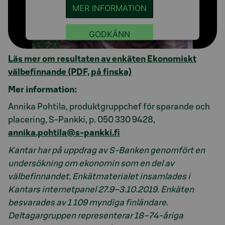
MER INFORMATION
GODKÄNN
Läs mer om resultaten av enkäten Ekonomiskt
välbefinnande (PDF, på finska)
Mer information:
Annika Pohtila, produktgruppchef för sparande och
placering, S-Pankki, p. 050 330 9428,
annika.pohtila@s-pankki.fi
Kantar har på uppdrag av S-Banken genomfört en
undersökning om ekonomin som en del av
välbefinnandet. Enkätmaterialet insamlades i
Kantars internetpanel 27.9–3.10.2019. Enkäten
besvarades av 1 109 myndiga finländare.
Deltagargruppen representerar 18–74-åriga