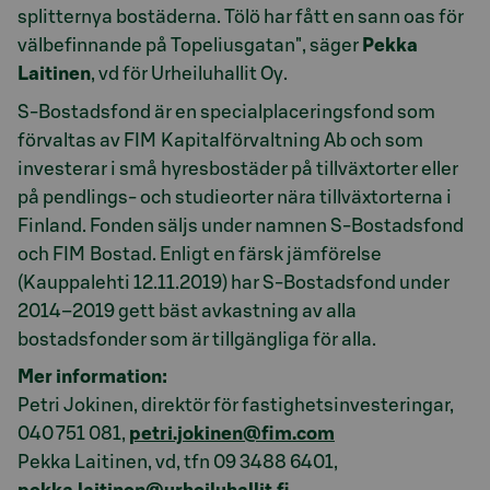
splitternya bostäderna. Tölö har fått en sann oas för
välbefinnande på Topeliusgatan", säger
Pekka
Laitinen
, vd för Urheiluhallit Oy.
S-Bostadsfond är en specialplaceringsfond som
förvaltas av FIM Kapitalförvaltning Ab och som
investerar i små hyresbostäder på tillväxtorter eller
på pendlings- och studieorter nära tillväxtorterna i
Finland. Fonden säljs under namnen S-Bostadsfond
och FIM Bostad. Enligt en färsk jämförelse
(Kauppalehti 12.11.2019) har S-Bostadsfond under
2014–2019 gett bäst avkastning av alla
bostadsfonder som är tillgängliga för alla.
Mer information:
Petri Jokinen, direktör för fastighetsinvesteringar,
040 751 081,
petri.jokinen@fim.com
Pekka Laitinen, vd, tfn 09 3488 6401,