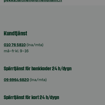
pekka.laitinen@urheiluhallit.fi
Kundtjänst
010 76 5810
(lna/mta)
må–fr kl. 9–16
Spärrtjänst för bankkoder 24 h/dygn
09 6964 6820
(lna/mta)
Spärrtjänst för kort 24 h/dygn