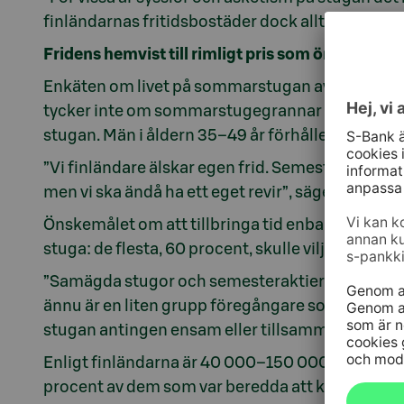
finländarnas fritidsbostäder dock allt oftare my
Fridens hemvist till rimligt pris som önskemål
Enkäten om livet på sommarstugan avslöjar ocks
tycker inte om sommarstugegrannar och 37 proce
stugan. Män i åldern 35–49 år förhåller sig mest n
”Vi finländare älskar egen frid. Semesterstället få
men vi ska ändå ha ett eget revir”, säger Huttune
Önskemålet om att tillbringa tid enbart med n
stuga: de flesta, 60 procent, skulle vilja äga st
”Samägda stugor och semesteraktier ökar gradvis
ännu är en liten grupp föregångare som är intres
stugan antingen ensam eller tillsammans med d
Enligt finländarna är 40 000–150 000 euro ett lä
procent av dem som var beredda att köpa en stu