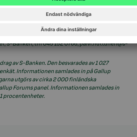
 fortfarande den största drömmen. Du kan dock hitta
cket oförväntat ställe, till exempel i
tunen.
t om livet på sommarstugan (pdf)
ef, S-Banken, tfn 045 152 0766, paivi.huttunen@s-
rag av S-Banken. Den besvarades av 1 027
enkät. Informationen samlades in på Gallup
arna utgörs av cirka 2 000 finländska
 Gallup Forums panel. Informationen samlades in
,1 procentenheter.