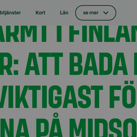
å midsommar: Att bada bastu och grilla är viktigast för finl
ARMT I FINLA
tjänster
Kort
Lån
se mer
: ATT BADA 
VIKTIGAST F
NA PÅ MIDS