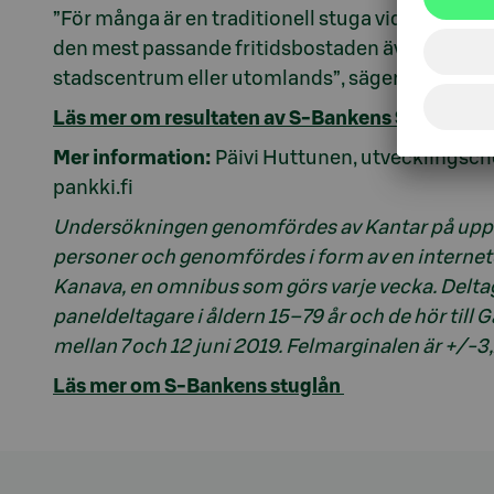
”För många är en traditionell stuga vid vattnet
den mest passande fritidsbostaden även på ett my
stadscentrum eller utomlands”, säger Päivi Hut
Läs mer om resultaten av S-Bankens Stora enkä
Mer information:
Päivi Huttunen, utvecklingsch
pankki.fi
Undersökningen genomfördes av Kantar på uppd
personer och genomfördes i form av en internet
Kanava, en omnibus som görs varje vecka. Deltag
paneldeltagare i åldern 15–79 år och de hör till
mellan 7 och 12 juni 2019. Felmarginalen är +/-3
Läs mer om S-Bankens stuglån