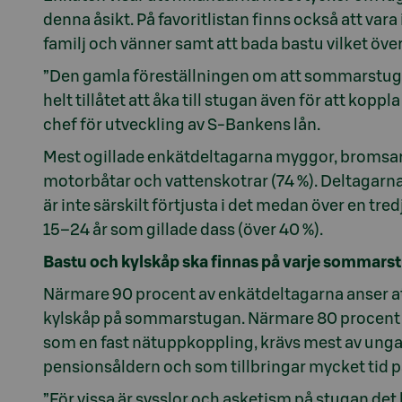
denna åsikt. På favoritlistan finns också att vara 
familj och vänner samt att bada bastu vilket öve
”Den gamla föreställningen om att sommarstugan ä
helt tillåtet att åka till stugan även för att koppl
chef för utveckling av S-Bankens lån.
Mest ogillade enkätdeltagarna myggor, bromsar 
motorbåtar och vattenskotrar (74 %). Deltagarna
är inte särskilt förtjusta i det medan över en tred
15–24 år som gillade dass (över 40 %).
Bastu och kylskåp ska finnas på varje sommars
Närmare 90 procent av enkätdeltagarna anser att 
kylskåp på sommarstugan. Närmare 80 procent ans
som en fast nätuppkoppling, krävs mest av unga
pensionsåldern och som tillbringar mycket tid
”För vissa är sysslor och asketism på stugan det 