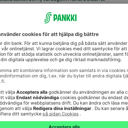
cket välutrustade, andra bostäder.”
å finländarnas längtan efter egen frid: 50 procent
nt inte om släktingars eller bekantas besök på
egativa till grannar (59 %).
r inte ligga så långt borta att resorna blir för långa,
n.
ärstående kommer också fram i frågan om ägande av
ugan helst tillsammans med sin partner.
 i popularitet. Enkätresultaten visar dock att det
serade av en sådan ägarform. De flesta vill äga
en egna familjen”, säger Huttunen.
mpligt pris för en stuga: av denna åsikt var 58
ga.