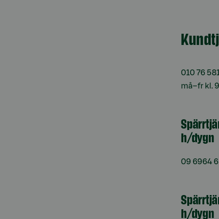
Kundt
010 76 58
må–fr kl. 
Spärrtj
h/dygn
09 6964 
Spärrtjä
h/dygn