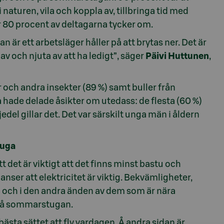
i naturen, vila och koppla av, tillbringa tid med
r 80 procent av deltagarna tycker om.
r ett arbetsläger håller på att brytas ner. Det är
a av och njuta av att ha ledigt”, säger
Päivi Huttunen
,
och andra insekter (89 %) samt buller från
 hade delade åsikter om utedass: de flesta (60 %)
jedel gillar det. Det var särskilt unga män i åldern
tuga
det är viktigt att det finns minst bastu och
er att elektricitet är viktig. Bekvämligheter,
 och i den andra änden av dem som är nära
 på sommarstugan.
bästa sättet att fly vardagen. Å andra sidan är