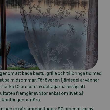
genom att bada bastu, grilla och tillbringa tid med
gast på midsommar. För över en fjärdedel är vänner
t cirka 10 procent av deltagarna ansåg att
ltaten framgår av Stor enkät om livet på
t Kantar genomföra.
ugn och ro på sommarstugan: 90 procent var av