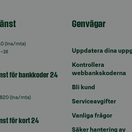
jänst
Genvägar
10
(lna/mta)
Uppdatera dina uppg
9–16
Kontrollera
änst för bankkoder 24
webbankskoderna
Bli kund
6820
(lna/mta)
Serviceavgifter
Vanliga frågor
nst för kort 24
Säker hantering av