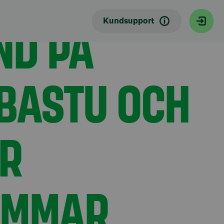
ändarna på midsommar
ND PÅ
Kundsupport
BASTU OCH
ÖR
OMMAR