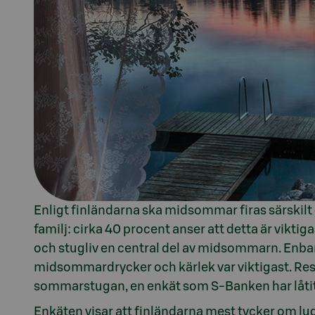
Enligt finländarna ska midsommar firas särskilt 
familj: cirka 40 procent anser att detta är vikti
och stugliv en central del av midsommarn. Enbar
midsommardrycker och kärlek var viktigast. Resu
sommarstugan, en enkät som S-Banken har låti
Enkäten visar att finländarna mest tycker om l