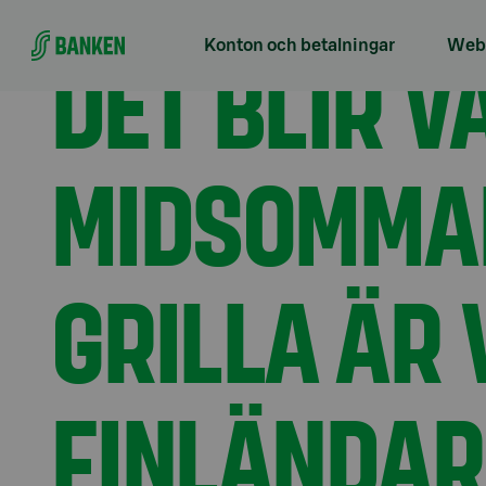
Gå direkt till innehållet
Förstasidan
Aktuellt
Det blir varmt i Finland p
DET BLIR V
Konton och betalningar
Webb
MIDSOMMAR
GRILLA ÄR 
FINLÄNDAR