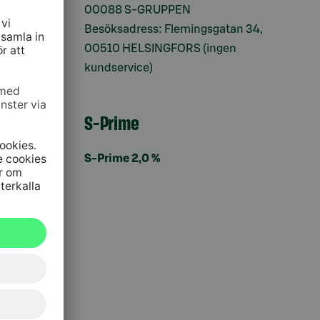
00088 S-GRUPPEN
Besöksadress: Flemingsgatan 34,
00510 HELSINGFORS (ingen
kundservice)
S-Prime
S-Prime 2,0 %