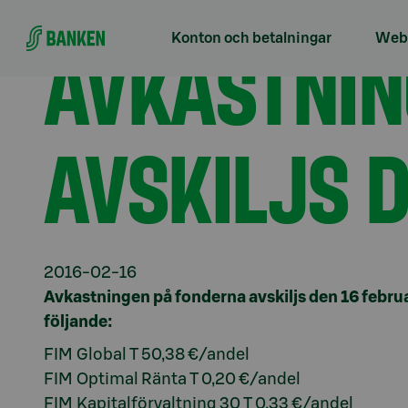
Gå direkt till innehållet
Förstasidan
Aktuellt
Avkastningen på fonderna a
AVKASTNIN
Konton och betalningar
Webb
AVSKILJS 
2016-02-16
Avkastningen på fonderna avskiljs den 16 februa
följande:
FIM Global T 50,38 €/andel
FIM Optimal Ränta T 0,20 €/andel
FIM Kapitalförvaltning 30 T 0,33 €/andel