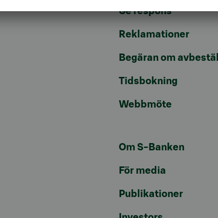
Ge respons
Reklamationer
Begäran om avbestäl
Tidsbokning
Webbmöte
Om S-Banken
För media
Publikationer
Investors