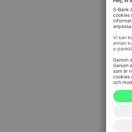
Spärrtj
h/dygn
09 6964 
Spärrtjä
h/dygn
020 333
(