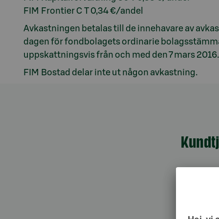
FIM Frontier C T 0,34 €/andel
Avkastningen betalas till de innehavare av avka
dagen för fondbolagets ordinarie bolagsstämma
uppskattningsvis från och med den 7 mars 2016.
FIM Bostad delar inte ut någon avkastning.
Kundt
010 76 58
må–fr kl. 