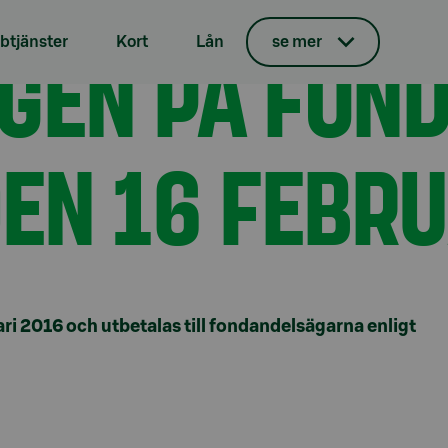
vskiljs den 16 februari 2016
GEN PÅ FON
tjänster
Kort
Lån
se mer
DEN 16 FEBR
ri 2016 och utbetalas till fondandelsägarna enligt