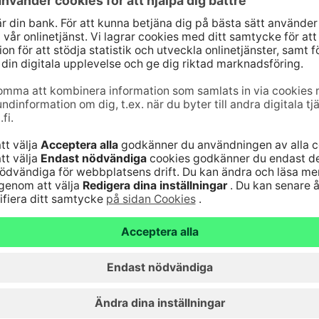
änst för bankkoder 24
webbankskoderna
Bli kund
6820
(lna/mta)
Serviceavgifter
Vanliga frågor
nst för kort 24
Säker hantering av
bankärenden
lna/mta)
Fondkurser
Aktuellt
Artiklar
Hyreslokaler