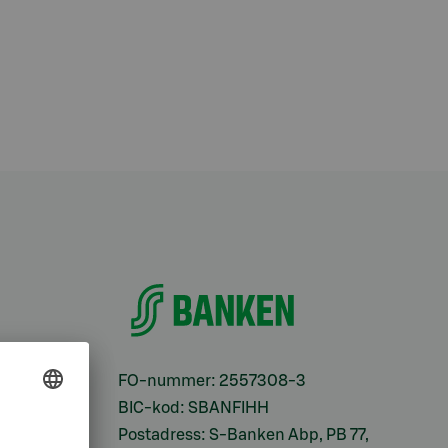
ifter
FO-nummer: 2557308-3
BIC-kod: SBANFIHH
Postadress: S-Banken Abp, PB 77,