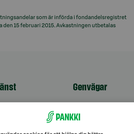
stningsandelar som är införda i fondandelsregistret
 den 15 februari 2015. Avkastningen utbetalas
jänst
Genvägar
10
(lna/mta)
Uppdatera dina uppg
9–16
Kontrollera