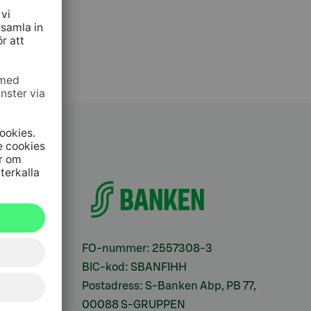
ifter
FO-nummer: 2557308-3
BIC-kod: SBANFIHH
Postadress: S-Banken Abp, PB 77,
00088 S-GRUPPEN