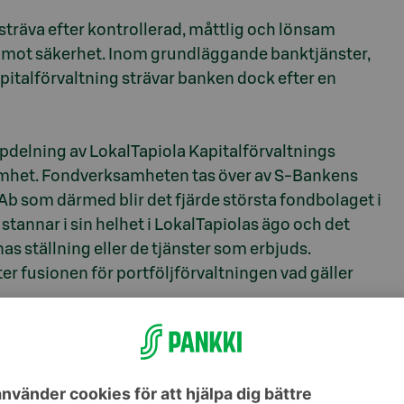
träva efter kontrollerad, måttlig och lönsam
ng mot säkerhet. Inom grundläggande banktjänster,
talförvaltning strävar banken dock efter en
delning av LokalTapiola Kapitalförvaltnings
mhet. Fondverksamheten tas över av S-Bankens
 som därmed blir det fjärde största fondbolaget i
stannar i sin helhet i LokalTapiolas ägo och det
as ställning eller de tjänster som erbjuds.
er fusionen för portföljförvaltningen vad gäller
ruppen och LokalTapiola utökar och förbättrar
ag. Samarbetet mellan två kundägda och lokalt
de både vad gäller betjäning och förmåner, säger