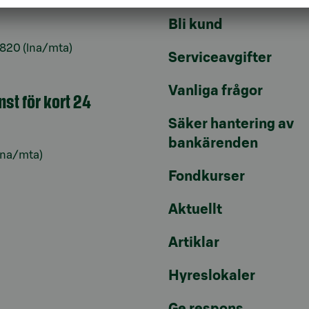
Bli kund
6820
(lna/mta)
Serviceavgifter
Vanliga frågor
nst för kort 24
Säker hantering av
bankärenden
lna/mta)
Fondkurser
Aktuellt
Artiklar
Hyreslokaler