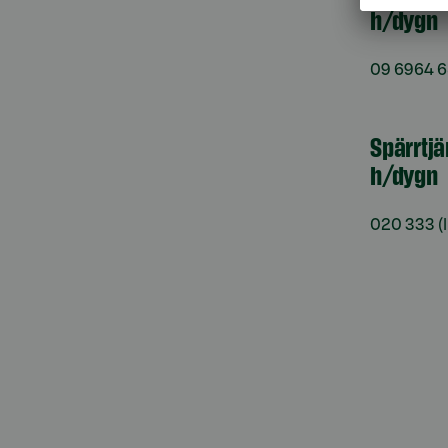
h/dygn
09 6964 
Spärrtjä
h/dygn
020 333
(