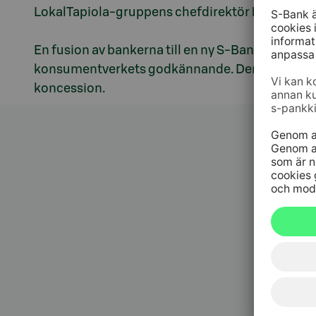
LokalTapiola-gruppens chefdirektör
Erkki Mois
En fusion av bankerna till en ny S-Banken kräv
konsumentverkets godkännande. Den nya bank
koncession.
Kundt
010 76 58
må–fr kl. 
Spärrtj