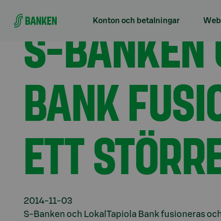
Gå direkt till innehållet
Förstasidan
Aktuellt
S-Banken och LokalTapiola 
S-BANKEN 
Konton och betalningar
Webb
BANK FUSI
ETT STÖRR
2014-11-03
S-Banken och LokalTapiola Bank fusioneras och