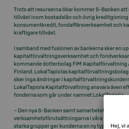
Trots att resurserna ökar kommer S-Banken att s
tillväxt inom bostadslån och övrig kreditgivni
konsumentkredit, fondaffärsverksamhet och kapi
kraftigare tillväxt.
I samband med fusionen av bankerna sker en upp
kapitalförvaltningsverksamhet och fondverksa
kommande dotterbolag FIM Kapitalförvaltning Ab
Finland. LokalTapiolas kapitalförvaltningsbolag 
sker inga ändringar i kapitalförvaltningskundern
LokalTapiola Kapitalförvaltning ansvara även eft
fonderna som går under namnet LokalTapiola
– Den nya S-Banken samt samarbetet mellan S-g
verksamhetsförutsättningarna i våra regionbol
starka grupper ger kunderna en ny typ av mervär