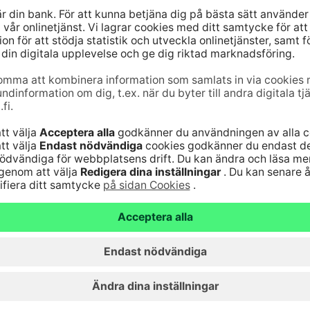
ander
.
er ännu Finansinspektionens samt Konkurrens- och
en måste dessutom ansöka om en egen
jänst
Genvägar
10
(lna/mta)
Uppdatera dina uppg
9–16
Kontrollera
änst för bankkoder 24
webbankskoderna