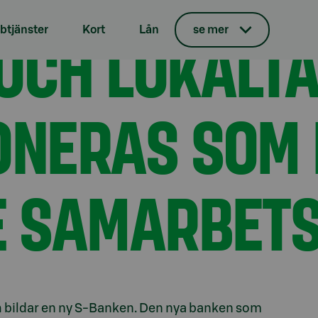
Bank fusioneras som en del av ett större samarbetsavtal
OCH LOKALTA
tjänster
Kort
Lån
se mer
ONERAS SOM 
E SAMARBET
 bildar en ny S-Banken. Den nya banken som