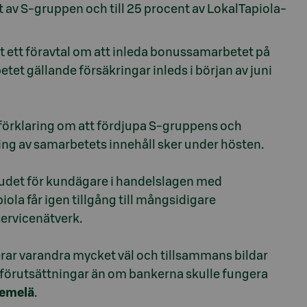
t av S-gruppen och till 25 procent av LokalTapiola-
t ett föravtal om att inleda bonussamarbetet på
tet gällande försäkringar inleds i början av juni
förklaring om att fördjupa S-gruppens och
ing av samarbetets innehåll sker under hösten.
budet för kundägare i handelslagen med
ola får igen tillgång till mångsidigare
servicenätverk.
ar varandra mycket väl och tillsammans bildar
förutsättningar än om bankerna skulle fungera
iemelä
.