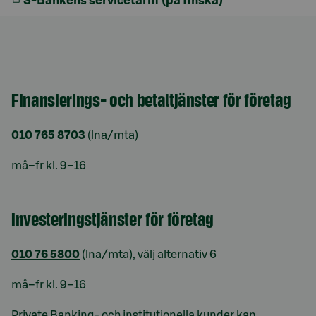
S-Bankens servicetariff (på finska)
Finansierings- och betaltjänster för företag
010 765 8703
(lna/mta)
må–fr kl. 9–16
Investeringstjänster för företag
010 76 5800
(lna/mta), välj alternativ 6
må–fr kl. 9–16
Private Banking- och institutionella kunder kan