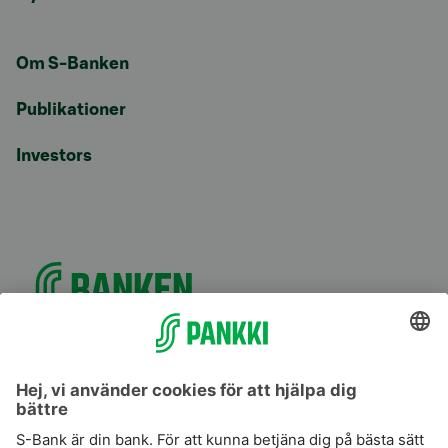
Om S-Banken
Publikationer
Investors
S-Prime
S-Prime 2,0 %