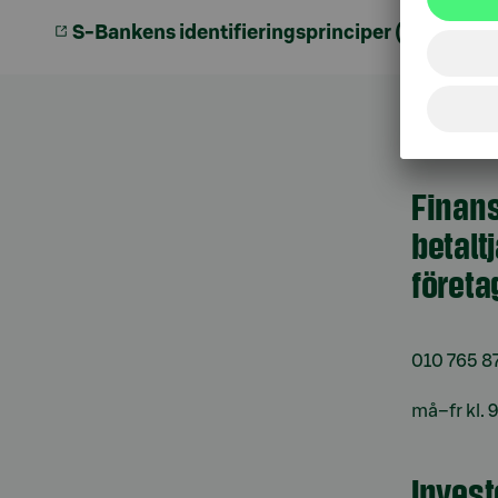
S-Bankens identifieringsprinciper (PDF)
Finans
betalt
företa
010 765 8
må–fr kl. 
Invest