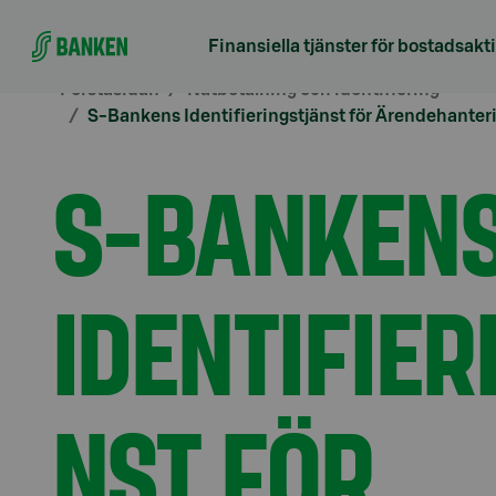
Gå direkt till innehållet
Finansiella tjänster för bostadsakt
Förstasidan
Nätbetalning och identifiering
S-Bankens Identifieringstjänst för Ärendehanter
S-BANKEN
IDENTIFIER
NST FÖR