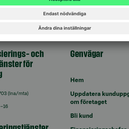
ierings- och
Genvägar
jänster för
g
Hem
703
(lna/mta)
Uppdatera kunduppg
om företaget
9–16
Bli kund
eringstjänster