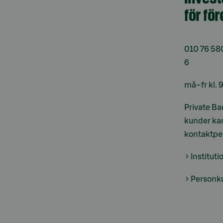
för fö
010 76 58
6
må–fr kl. 
Private Ba
kunder kan
kontaktper
Instituti
Personk