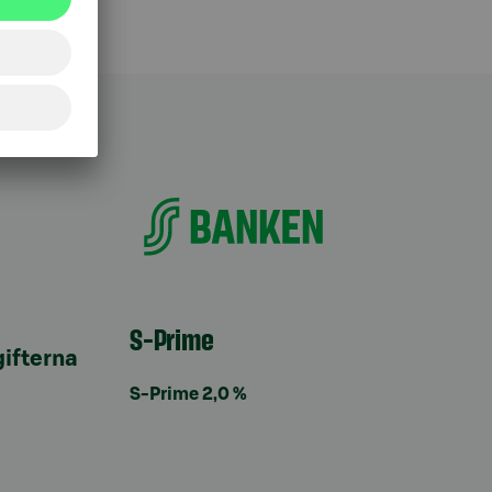
S-Prime
ifterna
S-Prime 2,0 %