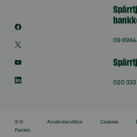
Spärrt
bankk
09 6964
Spärrt
020 333
© S-
Användarvillkor
Cookies
Pankki