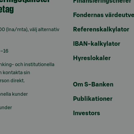
Finansieringschefer
retag
Fondernas värdeutve
Referenskalkylator
00
(lna/mta), välj alternativ
IBAN-kalkylator
9–16
Hyreslokaler
nking- och institutionella
 kontakta sin
son direkt.
Om S-Banken
onella kunder
Publikationer
under
Investors