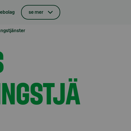
iebolag
se mer
ingstjänster
S
INGSTJÄ