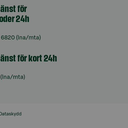
jänst för
oder 24h
 6820 (lna/mta)
jänst för kort 24h
 (lna/mta)
Dataskydd