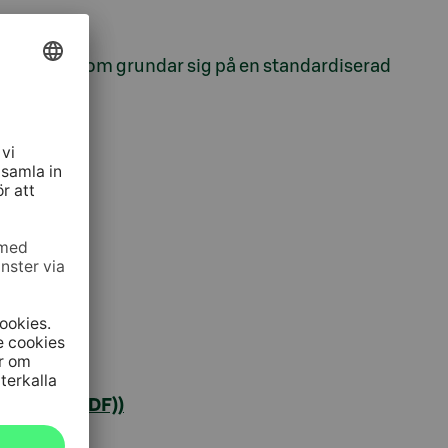
enätet och som grundar sig på en standardiserad
ki.fi
.
gor
n English (PDF))