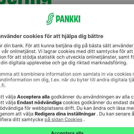
stark elektronisk autentisering som ingår i Förtroend
jänst genom att ingå ett ömsesidigt avtal med oss.
nedan och skicka det per e-post till
e-palvelut@s-pank
endehanteringstjänst (PDF) (på finska)
och övriga bila
) (på finska)
ngstjänst OIDC (PDF) (på svenska)
(
på finska (PDF)
&
i
st (PDF)