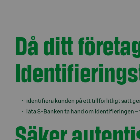
Då ditt föret
Identifierings
identifiera kunden på ett tillförlitligt sä
låta S-Banken ta hand om identifieringen – v
Säker autenti