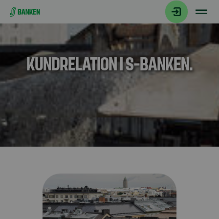
Gå direkt till innehållet
KUNDRELATION I S-BANKEN.
Model.AnchorLinkTargetDescription Bostadsaktiebo