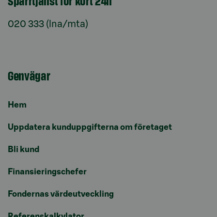
Spärrtjänst för kort 24h
020 333 (lna/mta)
Genvägar
Hem
Uppdatera kunduppgifterna om företaget
Bli kund
Finansieringschefer
Fondernas värdeutveckling
Referenskalkylator