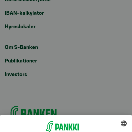
IBAN-kalkylator
Hyreslokaler
Om S-Banken
Publikationer
Investors