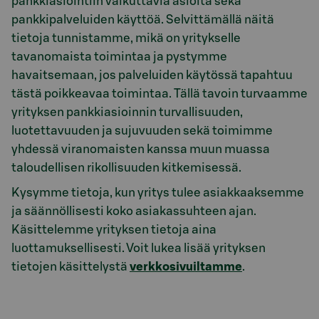
pankkiasiointiin vaikuttavia asioita sekä
pankkipalveluiden käyttöä. Selvittämällä näitä
tietoja tunnistamme, mikä on yritykselle
tavanomaista toimintaa ja pystymme
havaitsemaan, jos palveluiden käytössä tapahtuu
tästä poikkeavaa toimintaa. Tällä tavoin turvaamme
yrityksen pankkiasioinnin turvallisuuden,
luotettavuuden ja sujuvuuden sekä toimimme
yhdessä viranomaisten kanssa muun muassa
taloudellisen rikollisuuden kitkemisessä.
Kysymme tietoja, kun yritys tulee asiakkaaksemme
ja säännöllisesti koko asiakassuhteen ajan.
Käsittelemme yrityksen tietoja aina
luottamuksellisesti. Voit lukea lisää yrityksen
tietojen käsittelystä
verkkosivuiltamme
.