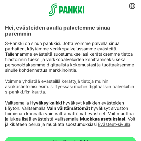
Käyttöehdot
Tietosuoja
Saavutettavuusseloste
Evästeet
Verkkopalvelujen käytön edellytykset
Ehdot ja muut asiakirjat