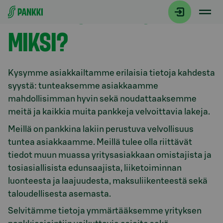
MITÄ KYSYMME JA
Siirry suoraan sisältöön
MIKSI?
Kysymme asiakkailtamme erilaisia tietoja kahdesta
syystä: tunteaksemme asiakkaamme
mahdollisimman hyvin sekä noudattaaksemme
meitä ja kaikkia muita pankkeja velvoittavia lakeja.
Meillä on pankkina lakiin perustuva velvollisuus
tuntea asiakkaamme. Meillä tulee olla riittävät
tiedot muun muassa yritysasiakkaan omistajista ja
tosiasiallisista edunsaajista, liiketoiminnan
luonteesta ja laajuudesta, maksuliikenteestä sekä
taloudellisesta asemasta.
Selvitämme tietoja ymmärtääksemme yrityksen