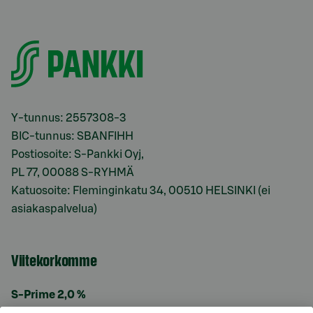
Y-tunnus: 2557308-3
BIC-tunnus: SBANFIHH
Postiosoite: S-Pankki Oyj,
PL 77, 00088 S-RYHMÄ
Katuosoite: Fleminginkatu 34, 00510 HELSINKI (ei
asiakaspalvelua)
Viitekorkomme
S-Prime 2,0 %