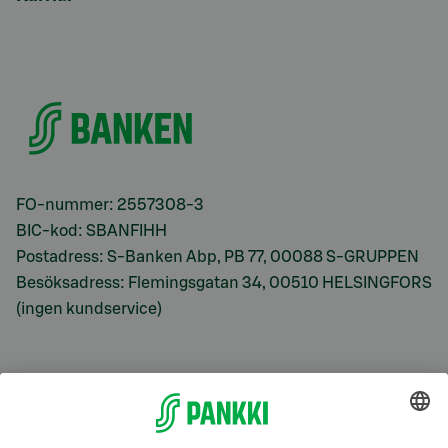
FO-nummer: 2557308-3
BIC-kod: SBANFIHH
Postadress: S-Banken Abp, PB 77, 00088 S-GRUPPEN
Besöksadress: Flemingsgatan 34, 00510 HELSINGFORS
(ingen kundservice)
S-Prime
S-Prime 2,0 %