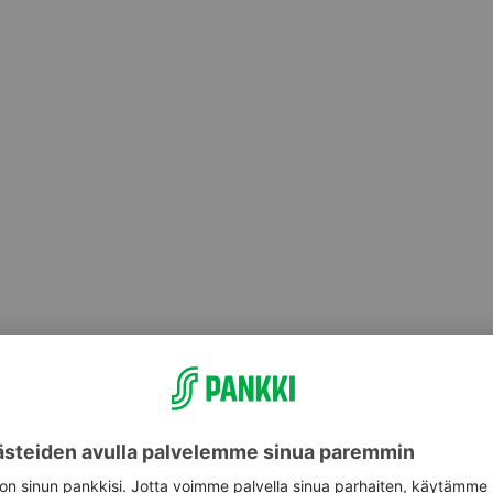
tunutta versiota. Tietoturvasyistä S-Pankin verkkopank