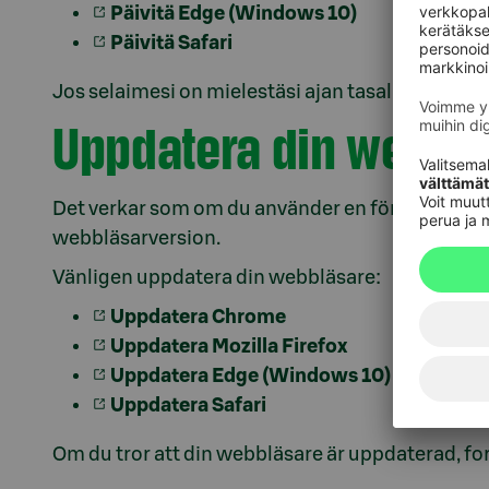
Päivitä Edge (Windows 10)
Päivitä Safari
Jos selaimesi on mielestäsi ajan tasalla, jatka
S-
Uppdatera din webbl
Det verkar som om du använder en föråldrad we
webbläsarversion.
Vänligen uppdatera din webbläsare:
Uppdatera Chrome
Uppdatera Mozilla Firefox
Uppdatera Edge (Windows 10)
Uppdatera Safari
Om du tror att din webbläsare är uppdaterad, fort