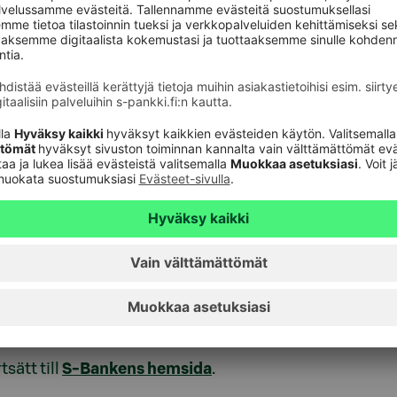
Pankin etusivulle
.
äsare
bbläsarversion. Av datasäkerhetsskäl kan S-Bankens
sätt till
S-Bankens hemsida
.