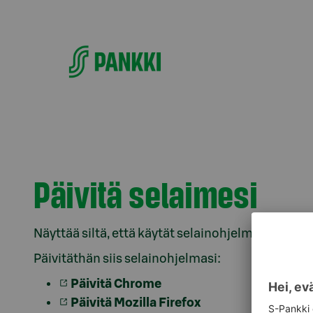
Siirry suoraan sisältöön
Päivitä selaimesi
Näyttää siltä, että käytät selainohjelman vanhen
Päivitäthän siis selainohjelmasi:
Päivitä Chrome
Päivitä Mozilla Firefox