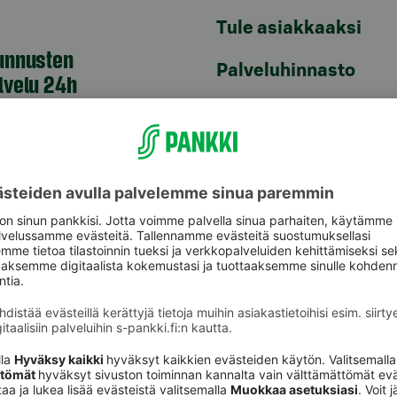
Tule asiakkaaksi
unnusten
Palveluhinnasto
lvelu 24h
Usein kysyttyä
6820
(pvm/mpm)
Turvallinen pankkias
n sulkupalvelu 24h
Rahastojen arvot
Tiedotteet
pvm/mpm)
Artikkelit
Vuokrattavat toimiti
Anna palautetta