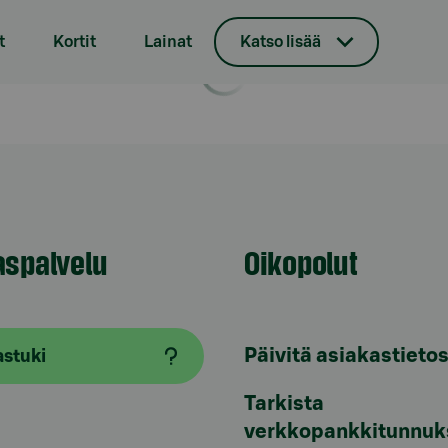
t
Kortit
Lainat
Katso lisää
aspalvelu
Oikopolut
Päivitä asiakastietos
astuki
Tarkista
verkkopankkitunnuk