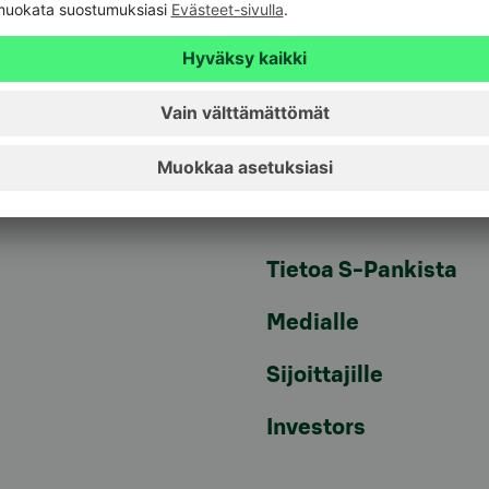
Reklamaatiot
Peruutuspyyntö
Ajanvaraus
Verkkotapaaminen
Tietoa S-Pankista
Medialle
Sijoittajille
Investors