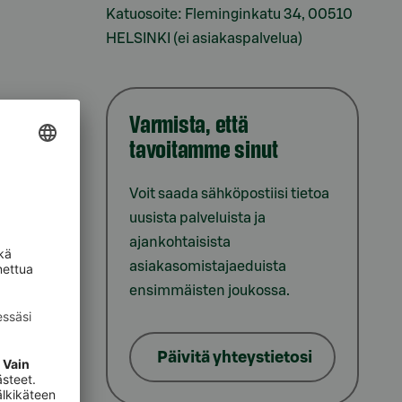
Katuosoite: Fleminginkatu 34, 00510
HELSINKI (ei asiakaspalvelua)
Varmista, että
tavoitamme sinut
iointi
Voit saada sähköpostiisi tietoa
uusista palveluista ja
ajankohtaisista
asiakasomistajaeduista
ensimmäisten joukossa.
lat
Päivitä yhteystietosi