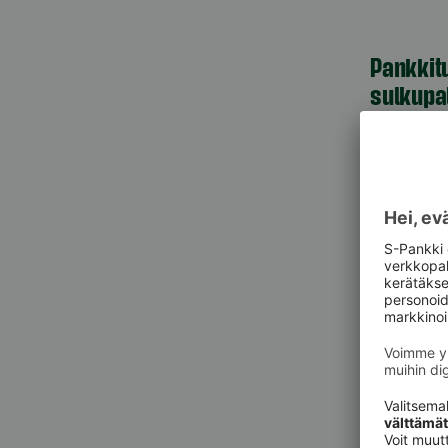
Pankkit
sulkupa
09 6964 
Korttie
020 333
(