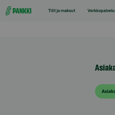
Tilit ja maksut
Verkkopalvelu
Siirry suoraan sisältöön
Asiak
Asiak