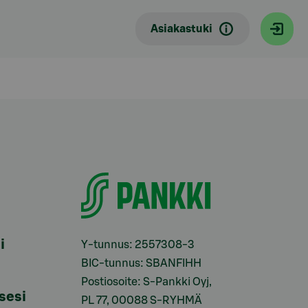
Asiakastuki
i
Y-tunnus: 2557308-3
BIC-tunnus: SBANFIHH
Postiosoite: S-Pankki Oyj,
sesi
PL 77, 00088 S-RYHMÄ